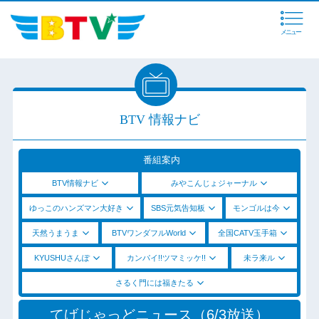
メニュー
BTV 情報ナビ
番組案内
BTV情報ナビ
みやこんじょジャーナル
ゆっこのハンズマン大好き
SBS元気告知板
モンゴルは今
天然うまうま
BTVワンダフルWorld
全国CATV玉手箱
KYUSHUさんぽ
カンパイ!!ツマミッケ!!
未ラ来ル
さるく門には福きたる
てげじゃっどニュース（6/3放送）