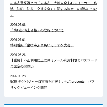
志布志警察署との「志布志・大崎安全安心スリーガード作
戦（防犯、防災、交通安全）に関する協定」の締結につい
て
2026.07.06
「防犯設備士資格」の取得について
2026.07.01
特別番組「皇徳寺ふれあいカラオケ大会」
2026.06.26
【重要】不正利用防止に伴うメール利用制限とパスワード
再設定のお願い
2026.05.28
5/30 テゲバジャーロ宮崎を応援！いちごpresents パブ
リックビューイング開催