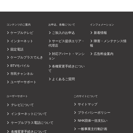
コンテンツのご案内
お申込、各種について
インフォメーション
ケーブルテレビ
ご加入のお申込
新着情報
インターネット
サービス提供エリア・
障害・メンテナンス情
代理店
報
固定電話
対応アパート・マンシ
広告料金案内
ケーブルプラスでんき
ョン
BTVモバイル
各種変更手続きについ
て
市民チャンネル
よくあるご質問
ユーザーサポート
ユーザーサポート
このサイトについて
サイトマップ
テレビについて
プライバシーポリシー
インターネットについて
NHK団体一括支払い
ケーブルプラス電話について
一般事業主行動計画
各種変更手続きについて