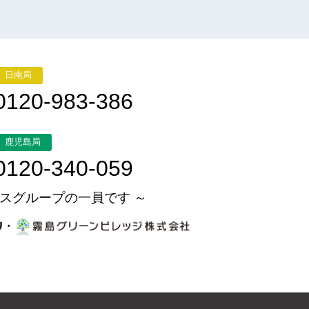
日南局
0120-983-386
鹿児島局
0120-340-059
スグループの一員です ～
・