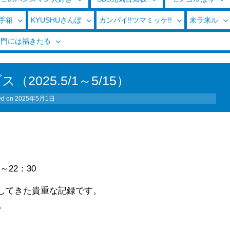
玉手箱
KYUSHUさんぽ
カンパイ!!ツマミッケ!!
未ラ来ル
く門には福きたる
（2025.5/1～5/15）
ed on
2025年5月1日
30～22：30
材してきた貴重な記録です。
。