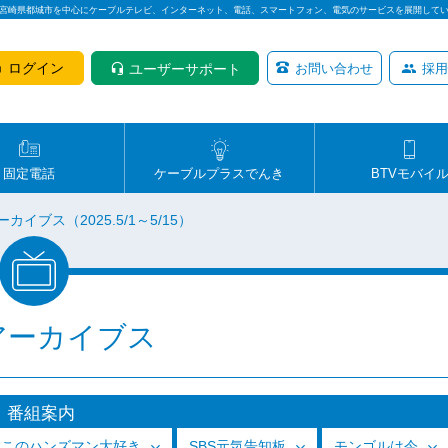
は宮崎県都城市を中心にケーブルテレビ、インターネット、電話、スマートフォン、電気のサービスを展開して
ログイン
ユーザーサポート
お問い合わせ
採用
固定電話
ケーブルプラスでんき
BTVモバイ
ーカイブス（2025.5/1～5/15）
アーカイブス
番組案内
っこのハンズマン大好き
SBS元気告知板
モンゴルは今