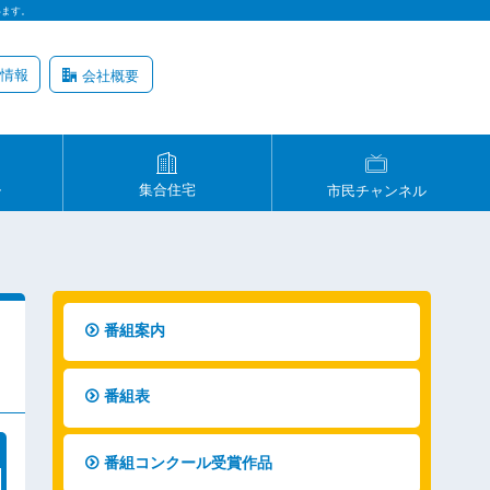
います。
情報
会社概要
ル
集合住宅
市民チャンネル
番組案内
番組表
番組コンクール受賞作品