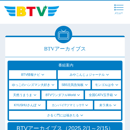
メニュー
BTVアーカイブス
番組案内
BTV情報ナビ
みやこんじょジャーナル
ゆっこのハンズマン大好き
SBS元気告知板
モンゴルは今
天然うまうま
BTVワンダフルWorld
全国CATV玉手箱
KYUSHUさんぽ
カンパイ!!ツマミッケ!!
未ラ来ル
さるく門には福きたる
BTVアーカイブス（2025.2/1～2/15）