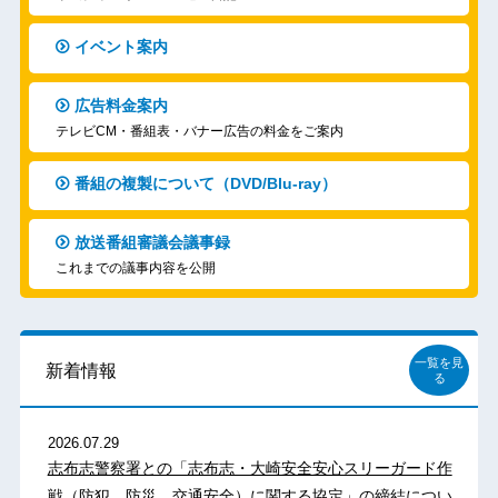
イベント案内
広告料金案内
テレビCM・番組表・バナー広告の料金をご案内
番組の複製について（DVD/Blu-ray）
放送番組審議会議事録
これまでの議事内容を公開
一覧を見
新着情報
る
2026.07.29
志布志警察署との「志布志・大崎安全安心スリーガード作
戦（防犯、防災、交通安全）に関する協定」の締結につい