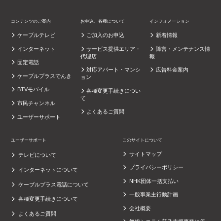
コンテンツのご案内
お申込、各種について
インフォメーション
ケーブルテレビ
ご加入のお申込
新着情報
インターネット
サービス提供エリア・
障害・メンテナンス情
代理店
報
固定電話
対応アパート・マンシ
広告料金案内
ケーブルプラスでんき
ョン
BTVモバイル
各種変更手続きについ
て
市民チャンネル
よくあるご質問
ユーザーサポート
ユーザーサポート
このサイトについて
サイトマップ
テレビについて
プライバシーポリシー
インターネットについて
NHK団体一括支払い
ケーブルプラス電話について
一般事業主行動計画
各種変更手続きについて
会社概要
よくあるご質問