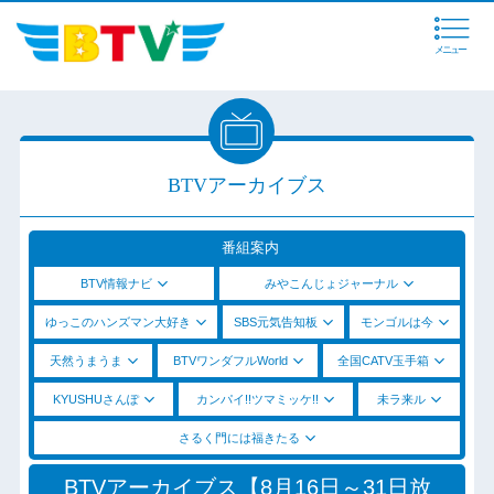
メニュー
BTVアーカイブス
番組案内
BTV情報ナビ
みやこんじょジャーナル
ゆっこのハンズマン大好き
SBS元気告知板
モンゴルは今
天然うまうま
BTVワンダフルWorld
全国CATV玉手箱
KYUSHUさんぽ
カンパイ!!ツマミッケ!!
未ラ来ル
さるく門には福きたる
BTVアーカイブス【8月16日～31日放