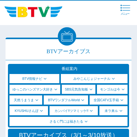
メニュー
BTVアーカイブス
番組案内
BTV情報ナビ
みやこんじょジャーナル
ゆっこのハンズマン大好き
SBS元気告知板
モンゴルは今
天然うまうま
BTVワンダフルWorld
全国CATV玉手箱
KYUSHUさんぽ
カンパイ!!ツマミッケ!!
未ラ来ル
さるく門には福きたる
BTVアーカイブス（3/1～3/10放送）