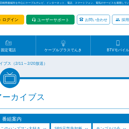
は宮崎県都城市を中心にケーブルテレビ、インターネット、電話、スマートフォン、電気のサービスを展開して
ログイン
ユーザーサポート
お問い合わせ
採用
固定電話
ケーブルプラスでんき
BTVモバイ
ブス（2/11～2/20放送）
アーカイブス
番組案内
っこのハンズマン大好き
SBS元気告知板
モンゴルは今