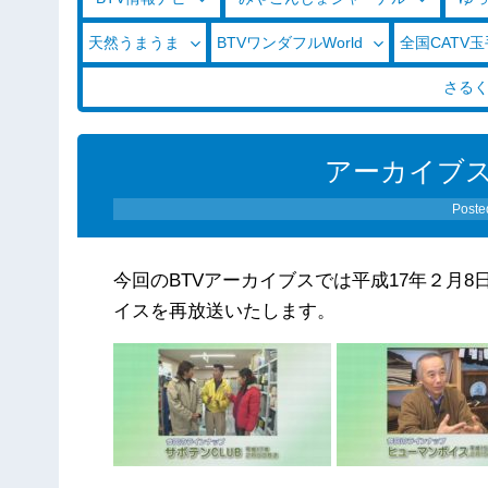
天然うまうま
BTVワンダフルWorld
全国CATV
さる
アーカイブス（
Poste
今回のBTVアーカイブスでは平成17年２月8日
イスを再放送いたします。