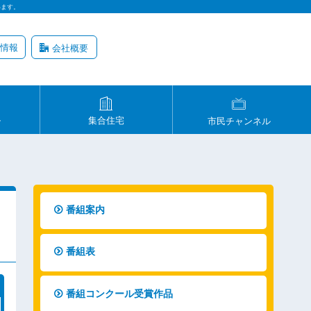
います。
情報
会社概要
ル
集合住宅
市民チャンネル
番組案内
番組表
番組コンクール受賞作品