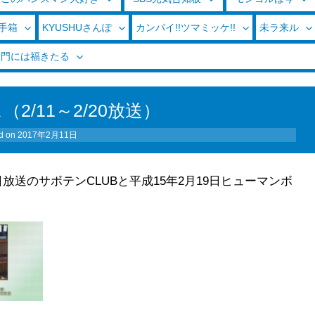
玉手箱
KYUSHUさんぽ
カンパイ!!ツマミッケ!!
未ラ来ル
く門には福きたる
2/11～2/20放送）
d on
2017年2月11日
放送のサボテンCLUBと平成15年2月19日ヒューマンボ