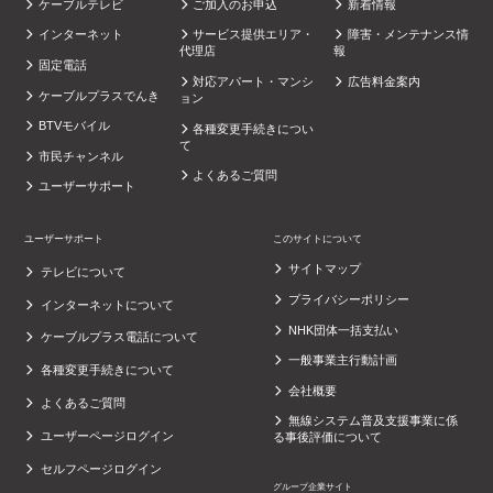
ケーブルテレビ
ご加入のお申込
新着情報
インターネット
サービス提供エリア・
障害・メンテナンス情
代理店
報
固定電話
対応アパート・マンシ
広告料金案内
ケーブルプラスでんき
ョン
BTVモバイル
各種変更手続きについ
て
市民チャンネル
よくあるご質問
ユーザーサポート
ユーザーサポート
このサイトについて
サイトマップ
テレビについて
プライバシーポリシー
インターネットについて
NHK団体一括支払い
ケーブルプラス電話について
一般事業主行動計画
各種変更手続きについて
会社概要
よくあるご質問
無線システム普及支援事業に係
ユーザーページログイン
る事後評価について
セルフページログイン
グループ企業サイト