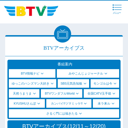
メニュー
BTVアーカイブス
番組案内
BTV情報ナビ
みやこんじょジャーナル
ゆっこのハンズマン大好き
SBS元気告知板
モンゴルは今
天然うまうま
BTVワンダフルWorld
全国CATV玉手箱
KYUSHUさんぽ
カンパイ!!ツマミッケ!!
未ラ来ル
さるく門には福きたる
BTVアーカイブス(12/11～12/20)