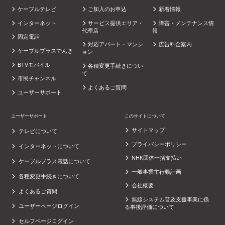
ケーブルテレビ
ご加入のお申込
新着情報
インターネット
サービス提供エリア・
障害・メンテナンス情
代理店
報
固定電話
対応アパート・マンシ
広告料金案内
ケーブルプラスでんき
ョン
BTVモバイル
各種変更手続きについ
て
市民チャンネル
よくあるご質問
ユーザーサポート
ユーザーサポート
このサイトについて
サイトマップ
テレビについて
プライバシーポリシー
インターネットについて
NHK団体一括支払い
ケーブルプラス電話について
一般事業主行動計画
各種変更手続きについて
会社概要
よくあるご質問
無線システム普及支援事業に係
ユーザーページログイン
る事後評価について
セルフページログイン