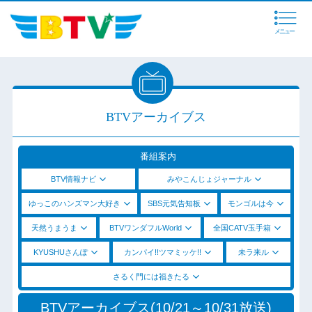
メニュー
BTVアーカイブス
番組案内
BTV情報ナビ
みやこんじょジャーナル
ゆっこのハンズマン大好き
SBS元気告知板
モンゴルは今
天然うまうま
BTVワンダフルWorld
全国CATV玉手箱
KYUSHUさんぽ
カンパイ!!ツマミッケ!!
未ラ来ル
さるく門には福きたる
BTVアーカイブス(10/21～10/31放送)