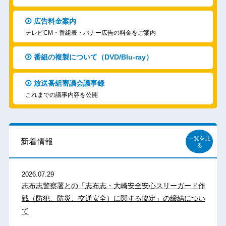
広告料金案内
テレビCM・番組表・バナー広告の料金をご案内
番組の複製について（DVD/Blu-ray）
放送番組審議会議事録
これまでの議事内容を公開
一覧を見
新着情報
る
2026.07.29
志布志警察署との「志布志・大崎安全安心スリーガード作
戦（防犯、防災、交通安全）に関する協定」の締結につい
て