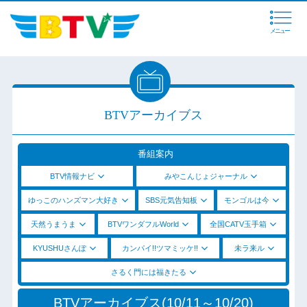
メニュー
BTVアーカイブス
番組案内
BTV情報ナビ
みやこんじょジャーナル
ゆっこのハンズマン大好き
SBS元気告知板
モンゴルは今
天然うまうま
BTVワンダフルWorld
全国CATV玉手箱
KYUSHUさんぽ
カンパイ!!ツマミッケ!!
未ラ来ル
さるく門には福きたる
BTVアーカイブス(10/11～10/20)