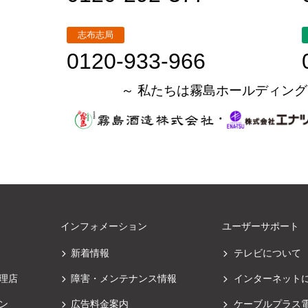
志布志局
0120-933-966
～ 私たちは霧島ホールディング
・
インフォメーション
ユーザーサポート
新着情報
テレビについて
理店
障害・メンテナンス情報
インターネット
ン
広告料金案内
ケーブルプラス