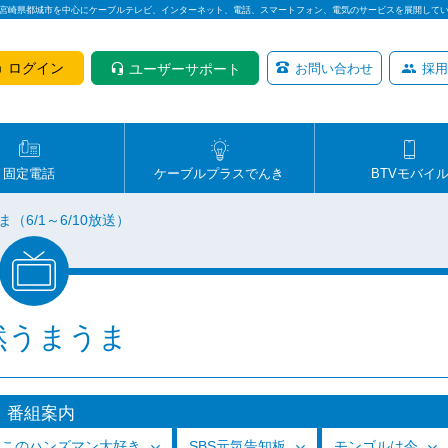
は宮崎県都城市を中心にケーブルテレビ、インターネット、電話、スマートフォン、電気のサービスを展開して
ログイン
ユーザーサポート
お問い合わせ
採用
固定電話
ケーブルプラスでんき
BTVモバイ
（6/1～6/10放送）
然うまうま
番組案内
っこのハンズマン大好き
SBS元気告知板
モンゴルは今