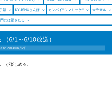
玉手箱
KYUSHUさんぽ
カンパイ!!ツマミッケ!!
未ラ来ル
く門には福きたる
6/1～6/10放送）
ed on
2014年6月2日
ん」が楽しめる、