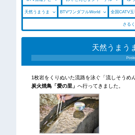
天然うまうま
BTVワンダフルWorld
全国CATV
さる
天然うまうま（
Post
1枚岩をくりぬいた流路を泳ぐ「流しそうめ
炭火焼鳥「愛の里」
へ行ってきました。