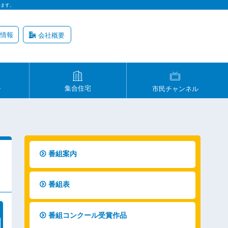
います。
情報
会社概要
ル
集合住宅
市民チャンネル
番組案内
番組表
番組コンクール受賞作品