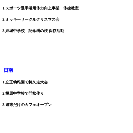
1.スポーツ選手活用体力向上事業 体操教室
2.ミッキーサークルクリスマス会
3.姫城中学校 記念樹の桜 保存活動
日南
1.立正幼稚園で持久走大会
2.榎原中学校で門松作り
3.週末だけのカフェオープン