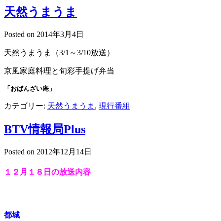
天然うまうま
Posted on
2014年3月4日
天然うまうま（3/1～3/10放送）
京風家庭料理と旬彩手提げ弁当
「おばんざい庵」
カテゴリー:
天然うまうま
,
現行番組
BTV情報局Plus
Posted on
2012年12月14日
１２月１８
日の放送内容
都城