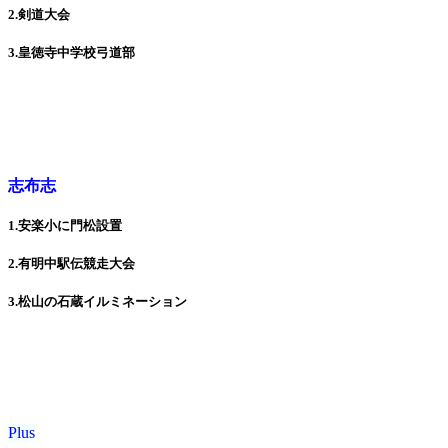
2.剣道大会
3.皇徳寺中学校弓道部
志布志
1.安楽小に門松設置
2.有明中駅伝競走大会
3.松山の石蔵イルミネーション
Plus