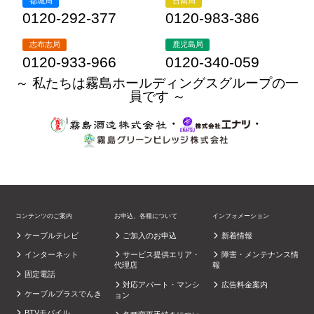
都城局
日南局
0120-292-377
0120-983-386
志布志局
鹿児島局
0120-933-966
0120-340-059
～ 私たちは霧島ホールディングスグループの一
員です ～
・
・
コンテンツのご案内
お申込、各種について
インフォメーション
ケーブルテレビ
ご加入のお申込
新着情報
インターネット
サービス提供エリア・
障害・メンテナンス情
代理店
報
固定電話
対応アパート・マンシ
広告料金案内
ケーブルプラスでんき
ョン
BTVモバイル