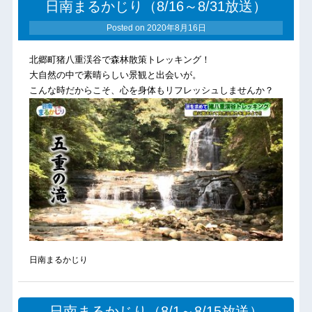
日南まるかじり（8/16～8/31放送）
Posted on
2020年8月16日
北郷町猪八重渓谷で森林散策トレッキング！
大自然の中で素晴らしい景観と出会いが。
こんな時だからこそ、心を身体もリフレッシュしませんか？
日南まるかじり
日南まるかじり（8/1～8/15放送）