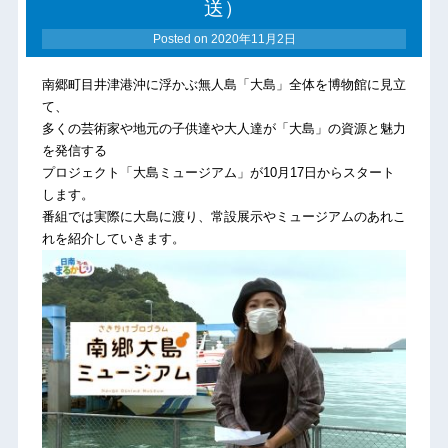
送）
Posted on
2020年11月2日
南郷町目井津港沖に浮かぶ無人島「大島」全体を博物館に見立
て、
多くの芸術家や地元の子供達や
大人達が「大島」の資源と魅力
を発信する
プロジェクト「大島ミュージアム」が10月17日からスタート
しま
す。
番組では実際に大島に渡り、常設展示やミュージアムのあれこ
れを紹介していきます。