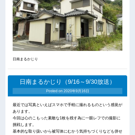
日南まるかじり
日南まるかじり（9/16～9/30放送）
Posted on
2020年9月16日
最近では写真といえばスマホで手軽に撮れるものという感覚が
あります。
今回は心のこもった素敵な1枚を残す為に一眼レフでの撮影に
挑戦します。
基本的な取り扱いから被写体にむかう気持ちづくりなども併せ