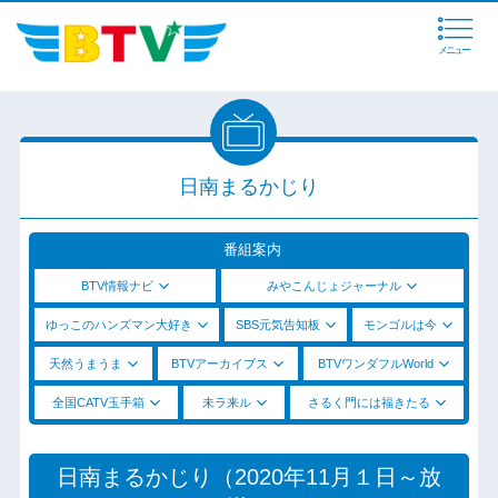
メニュー
日南まるかじり
番組案内
BTV情報ナビ
みやこんじょジャーナル
ゆっこのハンズマン大好き
SBS元気告知板
モンゴルは今
天然うまうま
BTVアーカイブス
BTVワンダフルWorld
全国CATV玉手箱
未ラ来ル
さるく門には福きたる
日南まるかじり（2020年11月１日～放