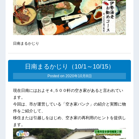
日南まるかじり
日南まるかじり（10/1～10/15）
Posted on
2020年10月8日
現在日南にはおよそ４,５００軒の空き家があると言われてい
ます
。
今回は、市が運営している「空き家バンク」の紹介と実際に物
件をご紹介して、
移住または引越しを
はじめ、空き家の再利用のヒントを提供し
ます。