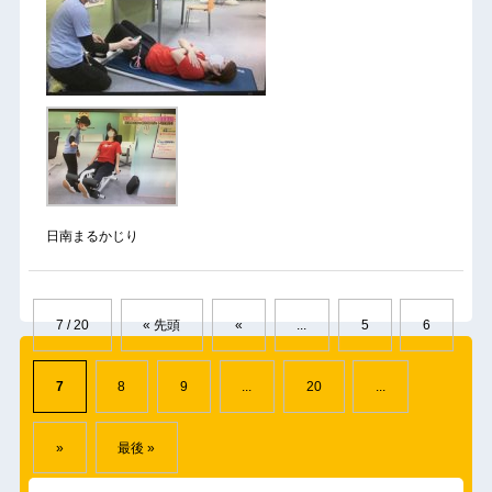
日南まるかじり
7 / 20
« 先頭
«
...
5
6
7
8
9
...
20
...
»
最後 »