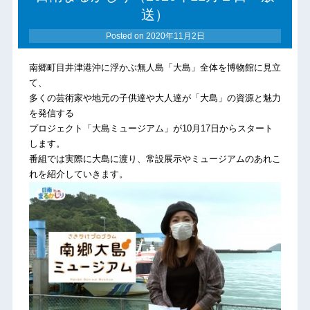
送）
Posted on
2020年11月2日
南郷町目井津港沖に浮かぶ無人島「大島」全体を博物館に見立
て、
多くの芸術家や地元の子供達や
大人達が「大島」の資源と魅力
を発信する
プロジェクト「大島ミュージアム」が10月17日からスタート
しま
す。
番組では実際に大島に渡り、常設展示やミュージアムのあれこ
れを紹介していきます。