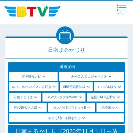
メニュー
日南まるかじり
番組案内
BTV情報ナビ
みやこんじょジャーナル
ゆっこのハンズマン大好き
SBS元気告知板
モンゴルは今
天然うまうま
BTVワンダフルWorld
全国CATV玉手箱
KYUSHUさんぽ
カンパイ!!ツマミッケ!!
未ラ来ル
さるく門には福きたる
日南まるかじり（2020年11月１日～放