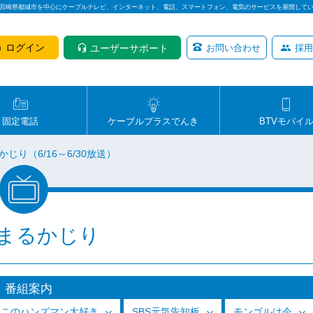
は宮崎県都城市を中心にケーブルテレビ、インターネット、電話、スマートフォン、電気のサービスを展開して
ログイン
ユーザーサポート
お問い合わせ
採用
固定電話
ケーブルプラスでんき
BTVモバイ
じり（6/16～6/30放送）
まるかじり
番組案内
っこのハンズマン大好き
SBS元気告知板
モンゴルは今