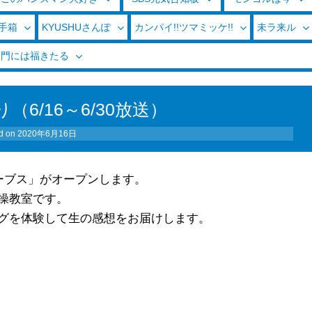
玉手箱
KYUSHUさんぽ
カンパイ!!ツマミッケ!!
未ラ来ル
く門には福きたる
6/16～6/30放送）
d on
2020年6月16日
ーブス」がオープンします。
操教室です。
グを体験して生の感想をお届けします。