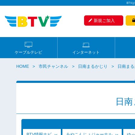
BTV
新規ご加入
ケーブルテレビ
インターネット
HOME
市民チャンネル
日南まるかじり
日南まるか
日南
BTV情報ナビ
みやこんじょジャーナル
ゆ