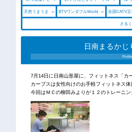
天然うまうま
BTVワンダフルWorld
全国CATV
さる
日南まるかじり（
Poste
7月14日に日南山形屋に、フィットネス「カ
カーブスは女性向けのお手軽フィットネス体
今回はＭＣの柳田みよりが１２のトレーニン