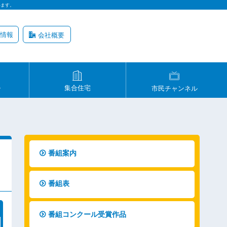
います。
情報
会社概要
ル
集合住宅
市民チャンネル
番組案内
番組表
番組コンクール受賞作品