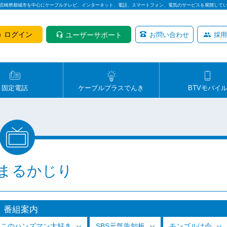
は宮崎県都城市を中心にケーブルテレビ、インターネット、電話、スマートフォン、電気のサービスを展開して
ログイン
ユーザーサポート
お問い合わせ
採用
固定電話
ケーブルプラスでんき
BTVモバイ
まるかじり
番組案内
っこのハンズマン大好き
SBS元気告知板
モンゴルは今