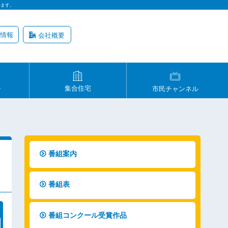
います。
情報
会社概要
ル
集合住宅
市民チャンネル
番組案内
番組表
番組コンクール受賞作品