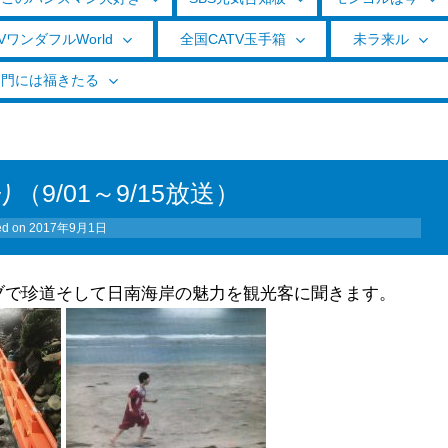
VワンダフルWorld
全国CATV玉手箱
未ラ来ル
く門には福きたる
9/01～9/15放送）
ed on
2017年9月1日
ブで珍道そして日南海岸の魅力を観光客に聞きます。