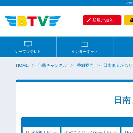
BTV
新規ご加入
ケーブルテレビ
インターネット
HOME
市民チャンネル
番組案内
日南まるかじり
日南
BTV情報ナビ
みやこんじょジャーナル
ゆ