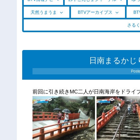
天然うまうま
BTVアーカイブス
BT
さる
日南まるかじり（
Post
前回に引き続きMC二人が日南海岸をドライ