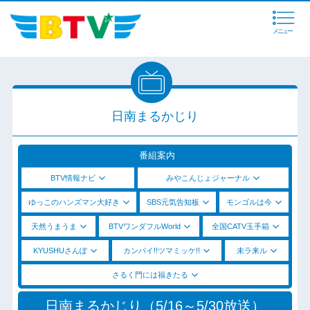
メニュー
日南まるかじり
番組案内
BTV情報ナビ
みやこんじょジャーナル
ゆっこのハンズマン大好き
SBS元気告知板
モンゴルは今
天然うまうま
BTVワンダフルWorld
全国CATV玉手箱
KYUSHUさんぽ
カンパイ!!ツマミッケ!!
未ラ来ル
さるく門には福きたる
日南まるかじり（5/16～5/30放送）