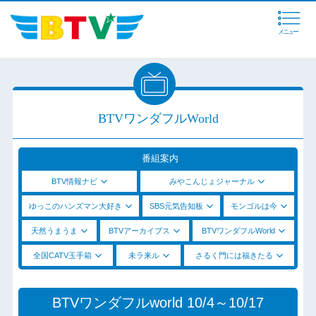
メニュー
BTVワンダフルWorld
番組案内
BTV情報ナビ
みやこんじょジャーナル
ゆっこのハンズマン大好き
SBS元気告知板
モンゴルは今
天然うまうま
BTVアーカイブス
BTVワンダフルWorld
全国CATV玉手箱
未ラ来ル
さるく門には福きたる
BTVワンダフルworld 10/4～10/17