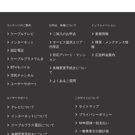
コンテンツのご案内
お申込、各種について
インフォメーション
ケーブルテレビ
ご加入のお申込
新着情報
インターネット
サービス提供エリア・
障害・メンテナンス情
代理店
報
固定電話
対応アパート・マンシ
広告料金案内
ケーブルプラスでんき
ョン
BTVモバイル
各種変更手続きについ
て
市民チャンネル
よくあるご質問
ユーザーサポート
ユーザーサポート
このサイトについて
サイトマップ
テレビについて
プライバシーポリシー
インターネットについて
NHK団体一括支払い
ケーブルプラス電話について
一般事業主行動計画
各種変更手続きについて