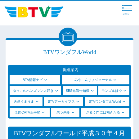
メニュー
BTVワンダフルWorld
番組案内
BTV情報ナビ
みやこんじょジャーナル
ゆっこのハンズマン大好き
SBS元気告知板
モンゴルは今
天然うまうま
BTVアーカイブス
BTVワンダフルWorld
全国CATV玉手箱
未ラ来ル
さるく門には福きたる
BTVワンダフルワールド平成３０年４月