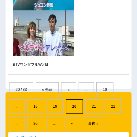
BTVワンダフルWorld
20 / 33
« 先頭
«
...
10
...
18
19
20
21
22
...
30
...
»
最後 »