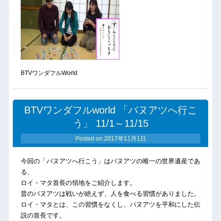
BTVワンダフルWorld
BTVワンダフルworld 「バヌアツへ行こ
う」 11/1～11/15
Posted on
2017年11月1日
今回の「バヌアツへ行こう」はバヌアツの唯一の世界遺産であ
る、
ロイ・マタ首長の領地をご紹介します。
昔のバヌアツは戦いが絶えず、人を食べる習慣がありました。
ロイ・マタとは、この習慣をなくし、バヌアツを平和にした伝
説の首長です。