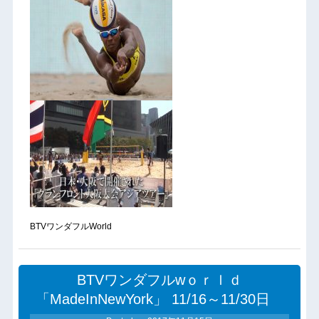
BTVワンダフルWorld
BTVワンダフルwｏｒｌｄ
「MadeInNewYork」 11/16～11/30日