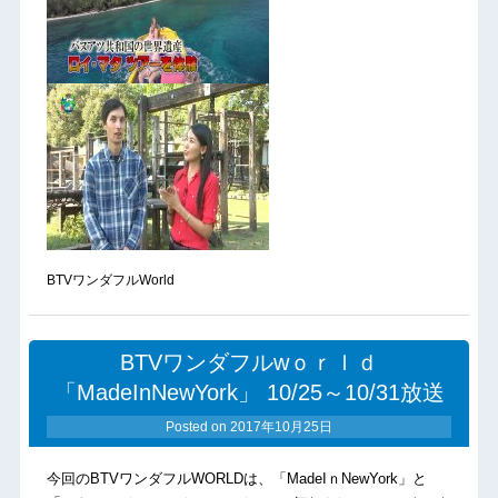
BTVワンダフルWorld
BTVワンダフルwｏｒｌｄ
「MadeInNewYork」 10/25～10/31放送
Posted on
2017年10月25日
今回のBTVワンダフルWORLDは、「MadeIｎNewYork」と