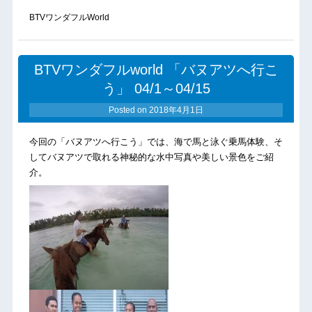
BTVワンダフルWorld
BTVワンダフルworld 「バヌアツへ行こ
う」 04/1～04/15
Posted on
2018年4月1日
今回の「バヌアツへ行こう」では、海で馬と泳ぐ乗馬体験、そ
してバヌアツで取れる神秘的な水中写真や美しい景色をご紹
介。