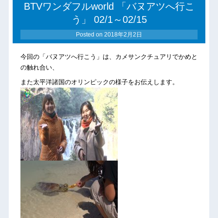
BTVワンダフルworld 「バヌアツへ行こ
う」 02/1～02/15
Posted on
2018年2月2日
今回の「バヌアツへ行こう」は、カメサンクチュアリでかめと
の触れ合い、
また太平洋諸国のオリンピックの様子をお伝えします。