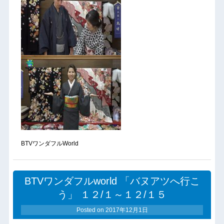
BTVワンダフルWorld
BTVワンダフルworld 「バヌアツへ行こ
う」 １２/１～１２/１５
Posted on
2017年12月1日