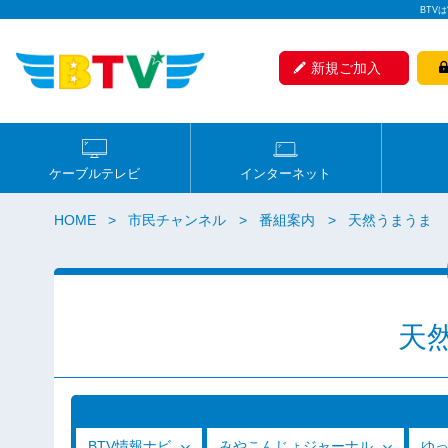
BTV
新規ご加入
ケーブルテレビ
インターネット
HOME
市民チャンネル
番組案内
天然うまうま
天
BTV情報ナビ
みやこんじょジャーナル
ゆ