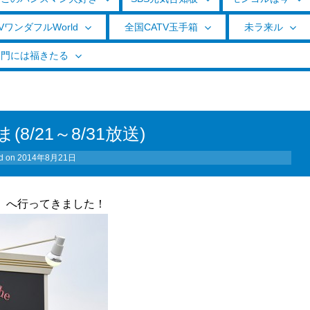
VワンダフルWorld
全国CATV玉手箱
未ラ来ル
く門には福きたる
8/21～8/31放送)
d on
2014年8月21日
」へ行ってきました！