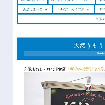
天然うまうま
BTVアーカイブス
BT
さる
天然うまうま(
Poste
「
déjà-vu(デジャヴ)
外観もおしゃれな洋食店