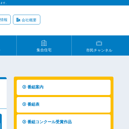
います。
情報
会社概要
ル
集合住宅
市民チャンネル
番組案内
番組表
番組コンクール受賞作品