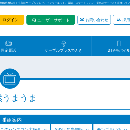
は宮崎県都城市を中心にケーブルテレビ、インターネット、電話、スマートフォン、電気のサービスを展開して
ログイン
ユーザーサポート
お問い合わせ
採用
固定電話
ケーブルプラスでんき
BTVモバイ
然うまうま
番組案内
っこのハンズマン大好き
SBS元気告知板
モンゴルは今