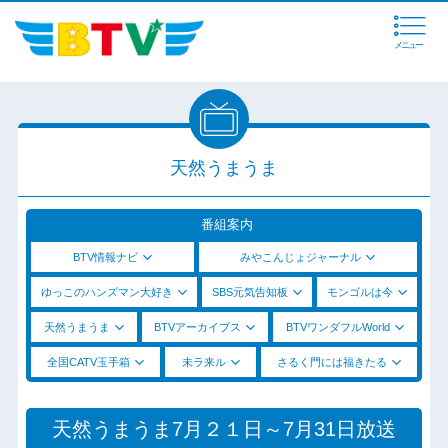
メニュー
天然うまうま
番組案内
BTV情報ナビ
みやこんじょジャーナル
ゆっこのハンズマン大好き
SBS元気告知板
モンゴルは今
天然うまうま
BTVアーカイブス
BTVワンダフルWorld
全国CATV玉手箱
未ラ来ル
さるく門には福きたる
天然うまうま7月２１日～7月31日放送