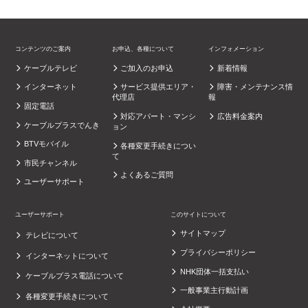
コンテンツのご案内
お申込、各種について
インフォメーション
ケーブルテレビ
ご加入のお申込
新着情報
インターネット
サービス提供エリア・
障害・メンテナンス情
代理店
報
固定電話
対応アパート・マンシ
広告料金案内
ケーブルプラスでんき
ョン
BTVモバイル
各種変更手続きについ
て
市民チャンネル
よくあるご質問
ユーザーサポート
ユーザーサポート
このサイトについて
サイトマップ
テレビについて
プライバシーポリシー
インターネットについて
NHK団体一括支払い
ケーブルプラス電話について
一般事業主行動計画
各種変更手続きについて