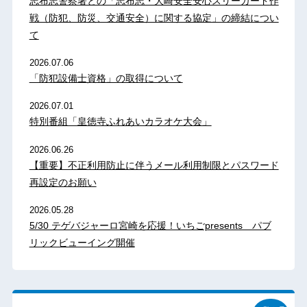
志布志警察署との「志布志・大崎安全安心スリーガード作
戦（防犯、防災、交通安全）に関する協定」の締結につい
て
2026.07.06
「防犯設備士資格」の取得について
2026.07.01
特別番組「皇徳寺ふれあいカラオケ大会」
2026.06.26
【重要】不正利用防止に伴うメール利用制限とパスワード
再設定のお願い
2026.05.28
5/30 テゲバジャーロ宮崎を応援！いちごpresents パブ
リックビューイング開催