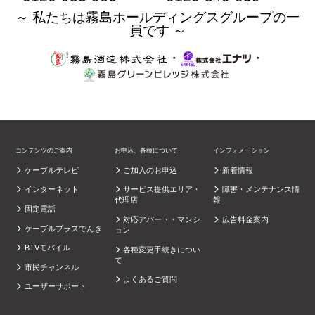
～ 私たちは霧島ホールディングスグループの一
員です ～
・
・
コンテンツのご案内
お申込、各種について
インフォメーション
ケーブルテレビ
ご加入のお申込
新着情報
インターネット
サービス提供エリア・
障害・メンテナンス情
代理店
報
固定電話
対応アパート・マンシ
広告料金案内
ケーブルプラスでんき
ョン
BTVモバイル
各種変更手続きについ
て
市民チャンネル
よくあるご質問
ユーザーサポート