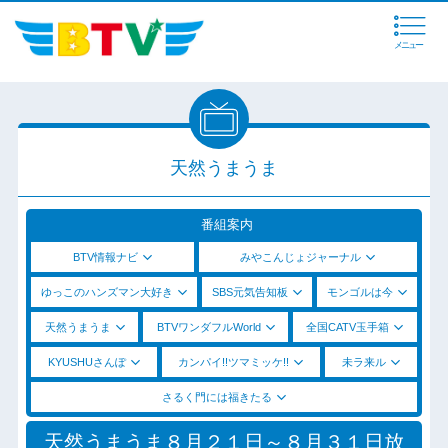
メニュー
天然うまうま
番組案内
BTV情報ナビ
みやこんじょジャーナル
ゆっこのハンズマン大好き
SBS元気告知板
モンゴルは今
天然うまうま
BTVワンダフルWorld
全国CATV玉手箱
KYUSHUさんぽ
カンパイ!!ツマミッケ!!
未ラ来ル
さるく門には福きたる
天然うまうま８月２１日～８月３１日放