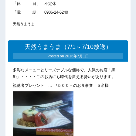
「休 日」 不定休
「電 話」 0986-24-6240
天然うまうま
天然うまうま（7/1～7/10放送）
Posted on
2016年7月1日
多彩なメニューとリーズナブルな価格で、人気のお店「黒
船」・・・・このお店にも時代を変える勢いがあります。
視聴者プレゼント … \５００－のお食事券 ５名様