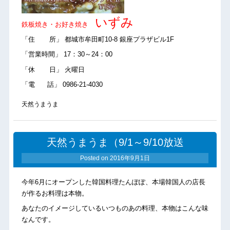
いずみ
鉄板焼き・お好き焼き
「住 所」 都城市牟田町10-8 銀座プラザビル1F
「営業時間」 17：30～24：00
「休 日」 火曜日
「電 話」 0986-21-4030
天然うまうま
天然うまうま（9/1～9/10放送
Posted on
2016年9月1日
今年6月にオープンした韓国料理たんぽぽ、本場韓国人の店長
が作るお料理は本物。
あなたのイメージしているいつものあの料理、本物はこんな味
なんです。