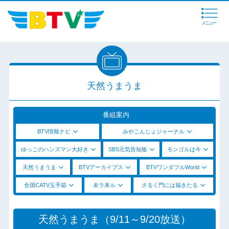
メニュー
天然うまうま
番組案内
BTV情報ナビ
みやこんじょジャーナル
ゆっこのハンズマン大好き
SBS元気告知板
モンゴルは今
天然うまうま
BTVアーカイブス
BTVワンダフルWorld
全国CATV玉手箱
未ラ来ル
さるく門には福きたる
天然うまうま（9/11～9/20放送）