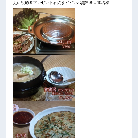
更に視聴者プレゼント石焼きビビンバ無料券ｘ10名様