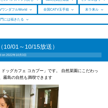
VワンダフルWorld
全国CATV玉手箱
未ラ来ル
く門には福きたる
0/01～10/15放送）
d on
2022年10月3日
 ドッグカフェ コカプー」です。 自然菜園にこだわっ
、霧島の自然も満喫できます