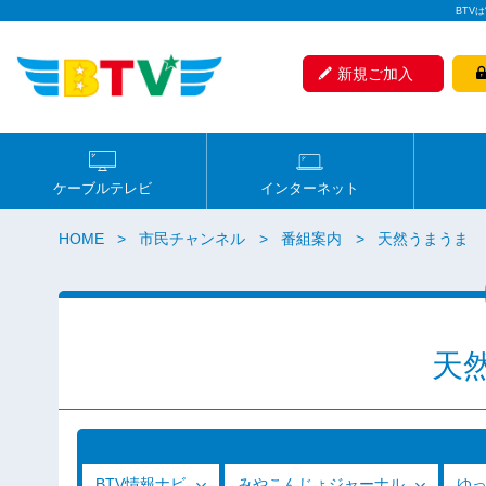
BTV
新規ご加入
ケーブルテレビ
インターネット
HOME
市民チャンネル
番組案内
天然うまうま
天
BTV情報ナビ
みやこんじょジャーナル
ゆ