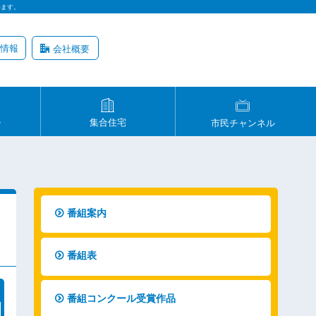
います。
情報
会社概要
ル
集合住宅
市民チャンネル
番組案内
番組表
番組コンクール受賞作品