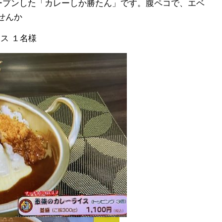
ープンした「カレーしか勝たん」です。腹ペコで、エベ
せんか
ス １名様