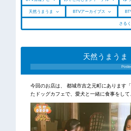
天然うまうま
BTVアーカイブス
BT
さる
天然うまうま（1
Poste
今回のお店は、 都城市吉之元町にあります「
たドッグカフェで、愛犬と一緒に食事をして