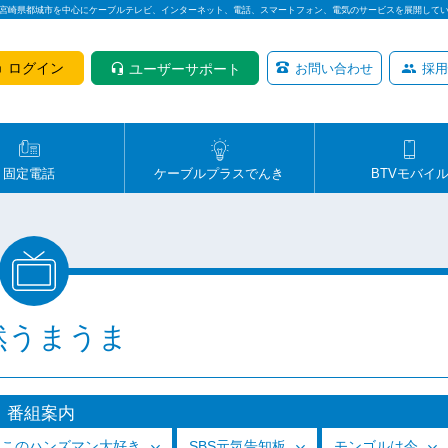
は宮崎県都城市を中心にケーブルテレビ、インターネット、電話、スマートフォン、電気のサービスを展開して
ログイン
ユーザーサポート
お問い合わせ
採用
固定電話
ケーブルプラスでんき
BTVモバイ
然うまうま
番組案内
っこのハンズマン大好き
SBS元気告知板
モンゴルは今