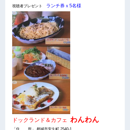
ランチ券ｘ5名様
視聴者プレゼント
わんわん
ドックランド＆カフェ
「住 所」 都城市安久町 2540-1