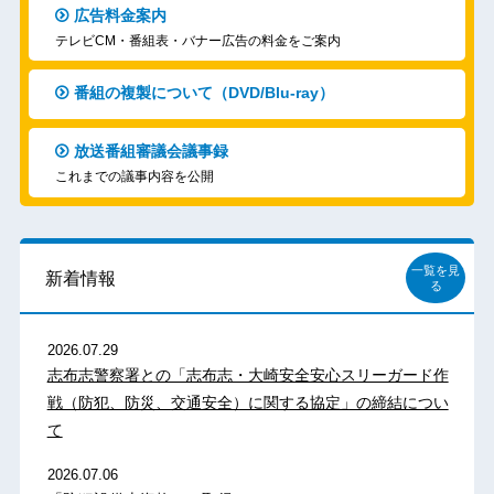
広告料金案内
テレビCM・番組表・バナー広告の料金をご案内
番組の複製について（DVD/Blu-ray）
放送番組審議会議事録
これまでの議事内容を公開
一覧を見
新着情報
る
2026.07.29
志布志警察署との「志布志・大崎安全安心スリーガード作
戦（防犯、防災、交通安全）に関する協定」の締結につい
て
2026.07.06