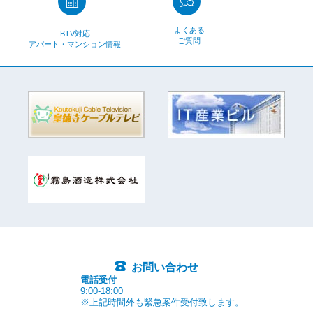
よくある
BTV対応
ご質問
アパート・マンション情報
お問い合わせ
電話受付
9:00-18:00
※上記時間外も緊急案件受付致します。