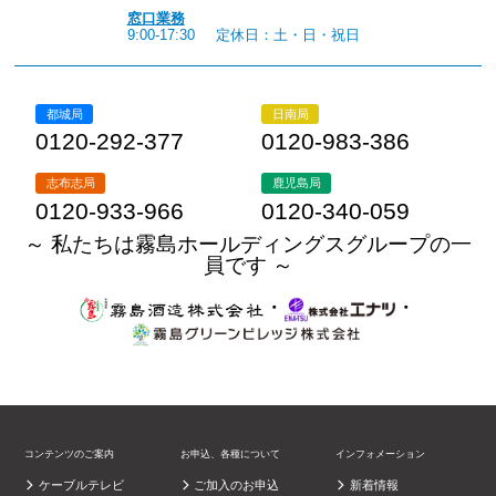
窓口業務
9:00-17:30
定休日：土・日・祝日
都城局
日南局
0120-292-377
0120-983-386
志布志局
鹿児島局
0120-933-966
0120-340-059
～ 私たちは霧島ホールディングスグループの一
員です ～
・
・
コンテンツのご案内
お申込、各種について
インフォメーション
ケーブルテレビ
ご加入のお申込
新着情報