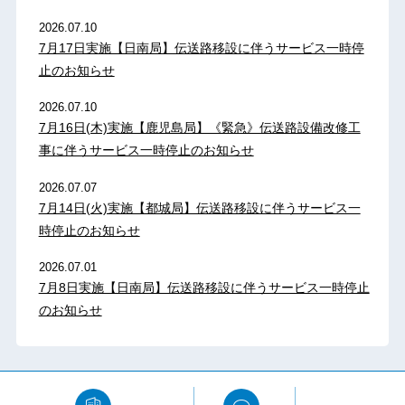
2026.07.10
7月17日実施【日南局】伝送路移設に伴うサービス一時停
止のお知らせ
2026.07.10
7月16日(木)実施【鹿児島局】《緊急》伝送路設備改修工
事に伴うサービス一時停止のお知らせ
2026.07.07
7月14日(火)実施【都城局】伝送路移設に伴うサービス一
時停止のお知らせ
2026.07.01
7月8日実施【日南局】伝送路移設に伴うサービス一時停止
のお知らせ