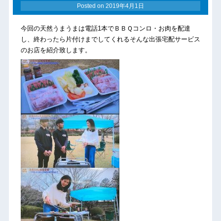
Posted on
2019年4月1日
今回の天然うまうまは電話1本でＢＢＱコンロ・お肉を配達
し、終わったら片付けまでしてくれるそんな出張宅配サービス
のお店を紹介致します。