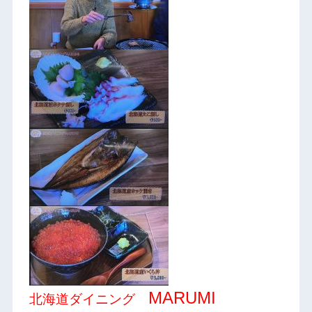
MARUMI
北海道ダイニング