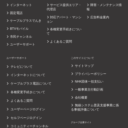
インターネット
サービス提供エリア・
障害・メンテナンス情
代理店
報
固定電話
対応アパート・マンシ
広告料金案内
ケーブルプラスでんき
ョン
BTVモバイル
各種変更手続きについ
て
市民チャンネル
よくあるご質問
ユーザーサポート
ユーザーサポート
このサイトについて
サイトマップ
テレビについて
プライバシーポリシー
インターネットについて
NHK団体一括支払い
ケーブルプラス電話について
一般事業主行動計画
各種変更手続きについて
会社概要
よくあるご質問
無線システム普及支援事業に係
ユーザーページログイン
る事後評価について
セルフページログイン
グループ企業サイト
コミュニティーチャンネル