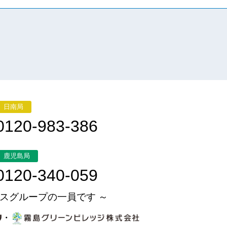
日南局
0120-983-386
鹿児島局
0120-340-059
スグループの一員です ～
・