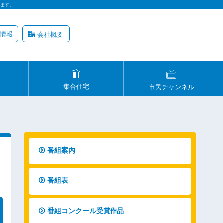
います。
情報
会社概要
ル
集合住宅
市民チャンネル
番組案内
番組表
番組コンクール受賞作品