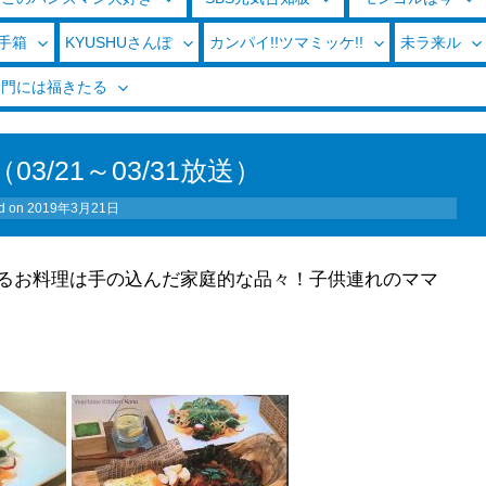
玉手箱
KYUSHUさんぽ
カンパイ!!ツマミッケ!!
未ラ来ル
く門には福きたる
3/21～03/31放送）
d on
2019年3月21日
るお料理は手の込んだ家庭的な品々！子供連れのママ