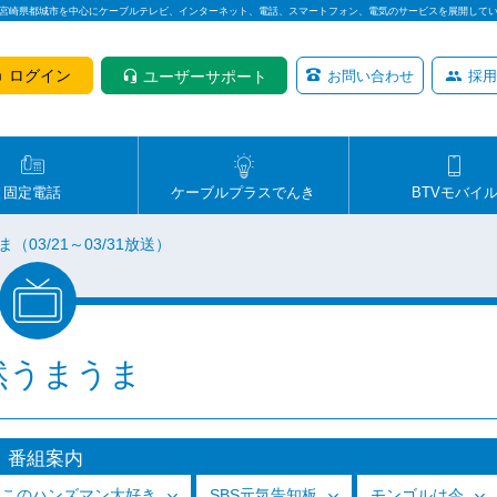
は宮崎県都城市を中心にケーブルテレビ、インターネット、電話、スマートフォン、電気のサービスを展開して
ログイン
ユーザーサポート
お問い合わせ
採用
固定電話
ケーブルプラスでんき
BTVモバイ
（03/21～03/31放送）
然うまうま
番組案内
っこのハンズマン大好き
SBS元気告知板
モンゴルは今