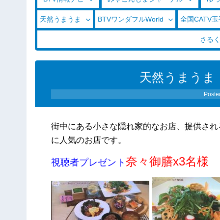
天然うまうま
BTVワンダフルWorld
全国CATV
さる
天然うまうま（0
Poste
街中にある小さな隠れ家的なお店、提供され
に人気のお店です。
奈々御膳x3名様
視聴者プレゼント