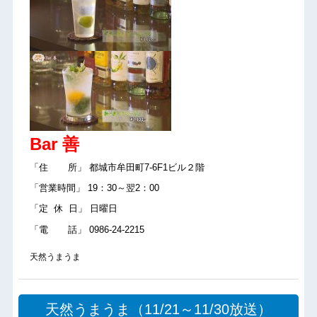
Bar 善
「住 所」 都城市牟田町7-6F1ビル２階
「営業時間」 19：30～翌2：00
「定 休 日」 日曜日
「電 話」 0986-24-2215
天然うまうま
天然うまうま（11/21～11/30放送）