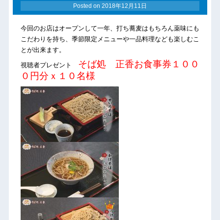
Posted on
2018年12月11日
今回のお店はオープンして一年、打ち蕎麦はもちろん薬味にも
こだわりを持ち、季節限定メニューや一品料理なども楽しむこ
とが出来ます。
そば処 正香お食事券１００
視聴者プレゼント
０円分ｘ１０名様