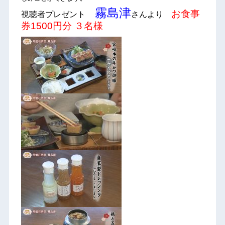
霧島津
お食事
視聴者プレゼント
さんより
券1500円分 ３名様