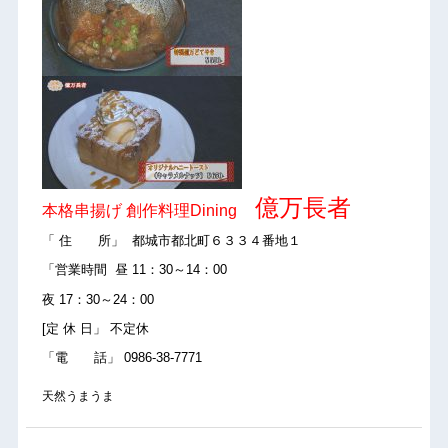
億万長者
本格串揚げ 創作料理Dining
「 住 所」 都城市都北町６３３４番地１
「営業時間 昼 11：30～14：00
夜 17：30～24：00
[定 休 日」 不定休
「電 話」 0986-38-7771
天然うまうま