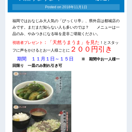
Posted on
2018年11月1日
福岡ではおなじみ大人気の「びっくり亭」、県外店は都城店の
みです。まだまだ知らない人も多いのでは？ メニューは一
品のみ、やみつきになる味を是非ご堪能ください。
：「天然うまうま」を見た
視聴者プレゼント
！とスタッ
２００円引き
フに声をかけるとお一人様ごとに
期間 １１月１日～１５日
※ 期間中お一人様一
回限り 一皿のみ割れ引き可