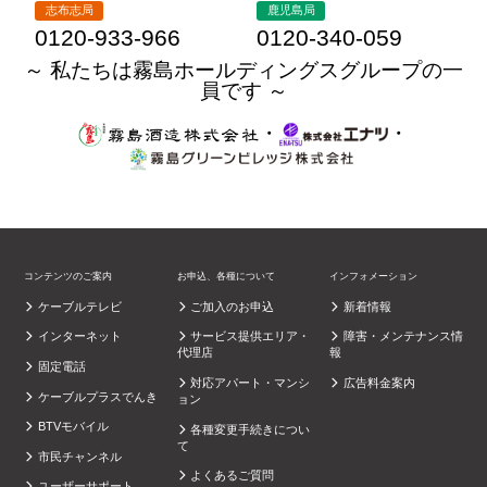
志布志局
鹿児島局
0120-933-966
0120-340-059
～ 私たちは霧島ホールディングスグループの一
員です ～
・
・
コンテンツのご案内
お申込、各種について
インフォメーション
ケーブルテレビ
ご加入のお申込
新着情報
インターネット
サービス提供エリア・
障害・メンテナンス情
代理店
報
固定電話
対応アパート・マンシ
広告料金案内
ケーブルプラスでんき
ョン
BTVモバイル
各種変更手続きについ
て
市民チャンネル
よくあるご質問
ユーザーサポート