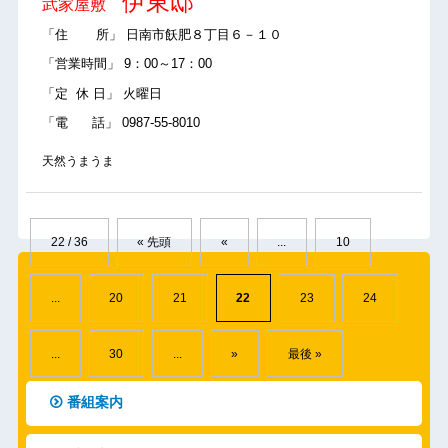
伊東邸
武家屋敷
「住 所」 日南市飫肥８丁目６－１０
「営業時間」 9：00～17：00
「定 休 日」 火曜日
「電 話」 0987-55-8010
天然うまうま
22 / 36
« 先頭
«
...
10
...
20
21
22
23
24
...
30
...
»
最後 »
番組案内