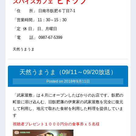
ヒトツブ
スパイスカフェ
「住 所」 日南市飫肥６丁目7-1
「営業時間」 11：30～15：30
「定 休 日」 日、月曜日
「電 話」 0987-67-5399
天然うまうま
天然うまうま（09/11～09/20放送）
Posted on
2018年9月11日
「武家屋敷」は４月にオープンしたばかりのお店です。飫肥の
町並に溶け込んむ、旧飫肥藩の伊東家の武家屋敷を完全に復元
して利用し、地元で取れた食材を利用した料理を提供していま
す
視聴者プレゼント１０００円分の食事券ｘ５名様