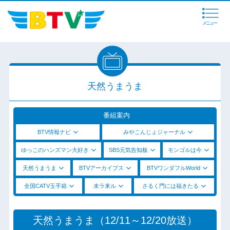
メニュー
天然うまうま
番組案内
BTV情報ナビ
みやこんじょジャーナル
ゆっこのハンズマン大好き
SBS元気告知板
モンゴルは今
天然うまうま
BTVアーカイブス
BTVワンダフルWorld
全国CATV玉手箱
未ラ来ル
さるく門には福きたる
天然うまうま（12/11～12/20放送）