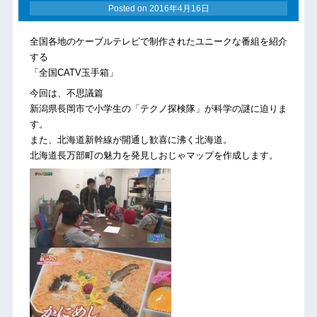
Posted on
2016年4月16日
全国各地のケーブルテレビで制作されたユニークな番組を紹介
する
「全国CATV玉手箱」
今回は、不思議篇
新潟県長岡市で小学生の「テクノ探検隊」が科学の謎に迫りま
す。
また、北海道新幹線が開通し歓喜に沸く北海道。
北海道長万部町の魅力を発見しおじゃマップを作成します。