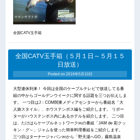
全国CATV玉手箱
全国CATV玉手箱（５月１日～５月１５
日放送）
Posted on
2016年5月10日
大型連休到来！ 今回は全国のケーブルテレビで放送してる番
組の中からゴールデンウイークに関する話題を三つお伝えしま
す。 一つ目はJ：COM関東メディアセンターから番組名「大
人旅スタイル」、ホウステンボス編をご紹介します。 リポー
ターがハウステンボス内にあるホテルを紹介します。 二つ目
は、たけはらケーブルネットワーク㈱の番組「JAM de 彩クッ
キン・グ～」ジャムを使った簡単料理番組をご紹介します。
三つ目はターナージャパン㈱から「野天湯へGO」霧島温泉