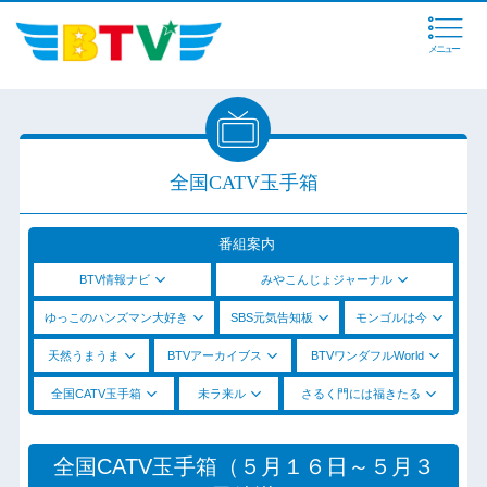
メニュー
全国CATV玉手箱
番組案内
BTV情報ナビ
みやこんじょジャーナル
ゆっこのハンズマン大好き
SBS元気告知板
モンゴルは今
天然うまうま
BTVアーカイブス
BTVワンダフルWorld
全国CATV玉手箱
未ラ来ル
さるく門には福きたる
全国CATV玉手箱（５月１６日～５月３