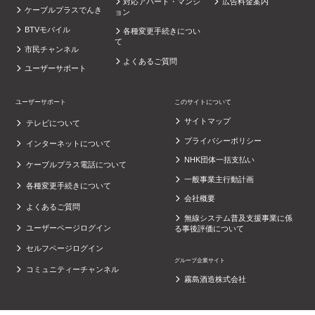
対応アパート・マンシ
広告料金案内
ケーブルプラスでんき
ョン
BTVモバイル
各種変更手続きについ
て
市民チャンネル
よくあるご質問
ユーザーサポート
ユーザーサポート
このサイトについて
サイトマップ
テレビについて
プライバシーポリシー
インターネットについて
NHK団体一括支払い
ケーブルプラス電話について
一般事業主行動計画
各種変更手続きについて
会社概要
よくあるご質問
無線システム普及支援事業に係
ユーザーページログイン
る事後評価について
セルフページログイン
グループ企業サイト
コミュニティーチャンネル
霧島酒造株式会社