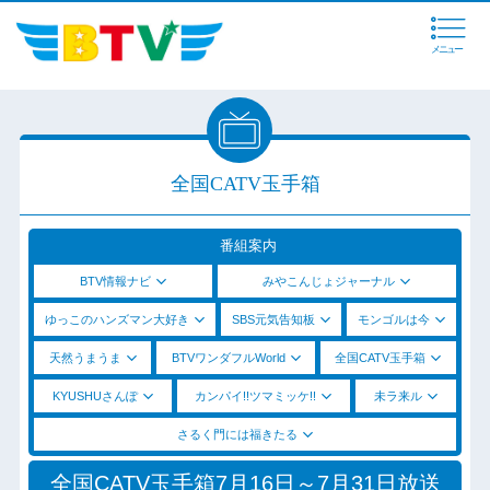
メニュー
全国CATV玉手箱
番組案内
BTV情報ナビ
みやこんじょジャーナル
ゆっこのハンズマン大好き
SBS元気告知板
モンゴルは今
天然うまうま
BTVワンダフルWorld
全国CATV玉手箱
KYUSHUさんぽ
カンパイ!!ツマミッケ!!
未ラ来ル
さるく門には福きたる
全国CATV玉手箱7月16日～7月31日放送