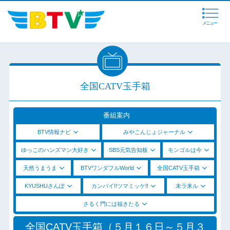
メニュー
全国CATV玉手箱
番組案内
BTV情報ナビ
みやこんじょジャーナル
ゆっこのハンズマン大好き
SBS元気告知板
モンゴルは今
天然うまうま
BTVワンダフルWorld
全国CATV玉手箱
KYUSHUさんぽ
カンパイ!!ツマミッケ!!
未ラ来ル
さるく門には福きたる
全国CATV玉手箱（５月１６日～５月３