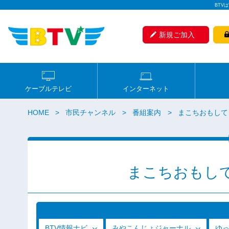
BTV
新規ご加入
ケーブルテレビ
インターネット
HOME
市民チャンネル
番組案内
まこちおもして
まこちおもし
BTV情報ナビ
みやこんじょジャーナル
ゆ