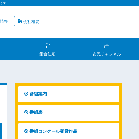
います。
情報
会社概要
ル
集合住宅
市民チャンネル
番組案内
番組表
番組コンクール受賞作品