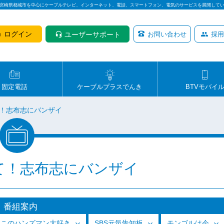
は宮崎県都城市を中心にケーブルテレビ、インターネット、電話、スマートフォン、電気のサービスを展開して
ログイン
ユーザーサポート
お問い合わせ
採用
固定電話
ケーブルプラスでんき
BTVモバイ
！志布志にバンザイ
て！志布志にバンザイ
番組案内
っこのハンズマン大好き
SBS元気告知板
モンゴルは今