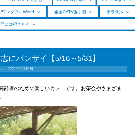
VワンダフルWorld
全国CATV玉手箱
未ラ来ル
く門には福きたる
にバンザイ【5/16～5/31】
d on
2021年5月16日
高齢者のための楽しいカフェです。お茶会やさまざま
。