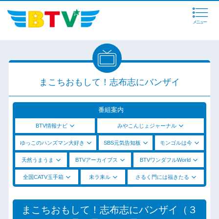
メニュー
まこちおもして！志布志にバンザイ
番組案内
BTV情報ナビ
みやこんじょジャーナル
ゆっこのハンズマン大好き
SBS元気告知板
モンゴルは今
天然うまうま
BTVアーカイブス
BTVワンダフルWorld
全国CATV玉手箱
未ラ来ル
さるく門には福きたる
まこちおもして！志布志にバンザイ（３