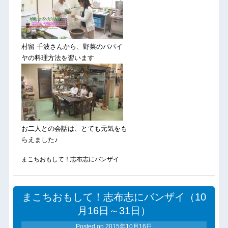
村留 千波さんから、野菜のパパイ
ヤの料理方法を習います
お二人との会話は、とても元気をも
らえました♪
まこちおもして！志布志にバンザイ
まこちおもして！志布志にバンザイ（10
月16日～31日）
Posted on
2015年10月16日