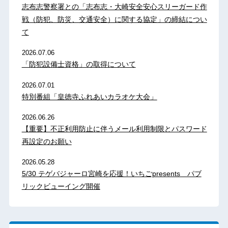
志布志警察署との「志布志・大崎安全安心スリーガード作
戦（防犯、防災、交通安全）に関する協定」の締結につい
て
2026.07.06
「防犯設備士資格」の取得について
2026.07.01
特別番組「皇徳寺ふれあいカラオケ大会」
2026.06.26
【重要】不正利用防止に伴うメール利用制限とパスワード
再設定のお願い
2026.05.28
5/30 テゲバジャーロ宮崎を応援！いちごpresents パブ
リックビューイング開催