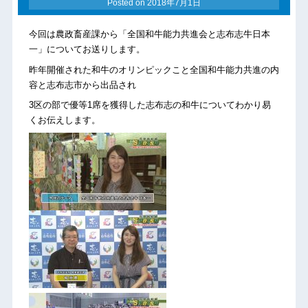
Posted on
2018年7月1日
今回は農政畜産課から「全国和牛能力共進会と志布志牛日本
一」についてお送りします。
昨年開催された和牛のオリンピックこと全国和牛能力共進の内
容と志布志市から出品され
3区の部で優等1席を獲得した志布志の和牛についてわかり易
くお伝えします。