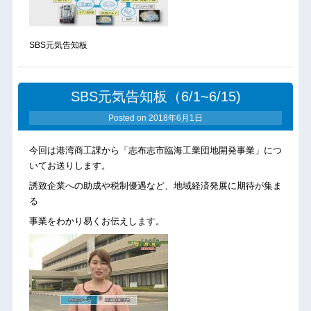
SBS元気告知板
SBS元気告知板（6/1~6/15)
Posted on
2018年6月1日
今回は港湾商工課から「志布志市臨海工業団地開発事業」につ
いてお送りします。
誘致企業への助成や税制優遇など、地域経済発展に期待が集ま
る
事業をわかり易くお伝えします。