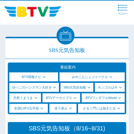
メニュー
SBS元気告知板
番組案内
BTV情報ナビ
みやこんじょジャーナル
ゆっこのハンズマン大好き
SBS元気告知板
モンゴルは今
天然うまうま
BTVアーカイブス
BTVワンダフルWorld
全国CATV玉手箱
未ラ来ル
さるく門には福きたる
SBS元気告知板（8/16~8/31)