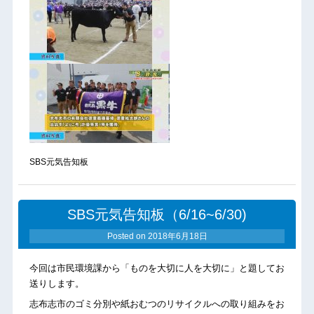
SBS元気告知板
SBS元気告知板（6/16~6/30)
Posted on
2018年6月18日
今回は市民環境課から「ものを大切に人を大切に」と題してお
送りします。
志布志市のゴミ分別や紙おむつのリサイクルへの取り組みをお