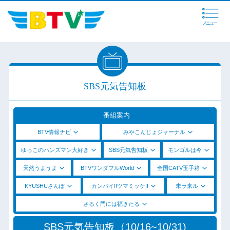
メニュー
SBS元気告知板
番組案内
BTV情報ナビ
みやこんじょジャーナル
ゆっこのハンズマン大好き
SBS元気告知板
モンゴルは今
天然うまうま
BTVワンダフルWorld
全国CATV玉手箱
KYUSHUさんぽ
カンパイ!!ツマミッケ!!
未ラ来ル
さるく門には福きたる
SBS元気告知板（10/16~10/31)