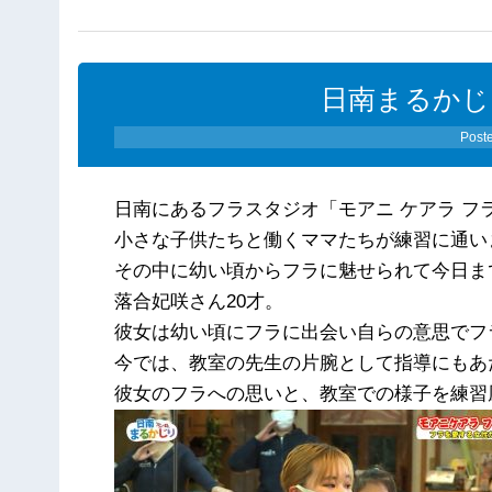
日南まるかじり
Post
日南にあるフラスタジオ「モアニ ケアラ フ
小さな子供たちと
働くママたちが練習に通い
その中に幼い頃からフラに魅せられて今日ま
落合妃咲さん20才。
彼女は幼い頃にフラに出会い自らの意思でフ
今では、教室の先生の片腕として指導にもあ
彼女のフラへの思いと、教室での様子を
練習