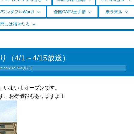
VワンダフルWorld
全国CATV玉手箱
未ラ来ル
く門には福きたる
（4/1～4/15放送）
ed on
2021年4月2日
」いよいよオープンです。
す、お得情報もありますよ！