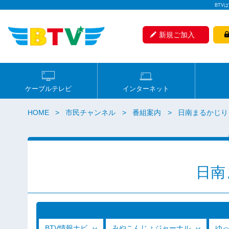
BTV
新規ご加入
ケーブルテレビ
インターネット
HOME
市民チャンネル
番組案内
日南まるかじり
日南
BTV情報ナビ
みやこんじょジャーナル
ゆ