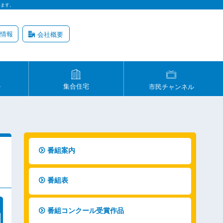
います。
情報
会社概要
ル
集合住宅
市民チャンネル
番組案内
番組表
番組コンクール受賞作品