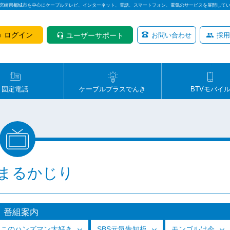
は宮崎県都城市を中心にケーブルテレビ、インターネット、電話、スマートフォン、電気のサービスを展開して
ログイン
ユーザーサポート
お問い合わせ
採用
固定電話
ケーブルプラスでんき
BTVモバイ
まるかじり
番組案内
っこのハンズマン大好き
SBS元気告知板
モンゴルは今