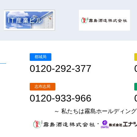
都城局
0120-292-377
志布志局
0120-933-966
～ 私たちは霧島ホールディング
・