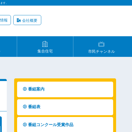
います。
情報
会社概要
ル
集合住宅
市民チャンネル
番組案内
番組表
番組コンクール受賞作品