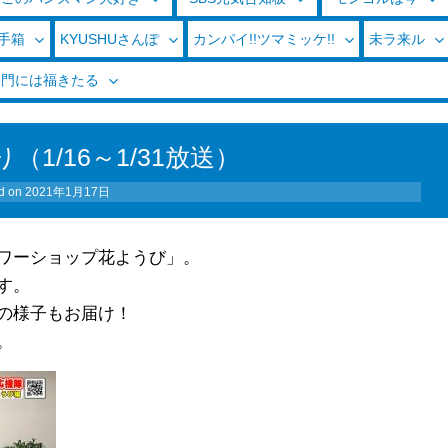
玉手箱
KYUSHUさんぽ
カンパイ!!ツマミッケ!!
未ラ来ル
く門には福きたる
1/16～1/31放送）
d on
2021年1月17日
ワーショップ花ようび」
。
す。
の様子もお届け！
。