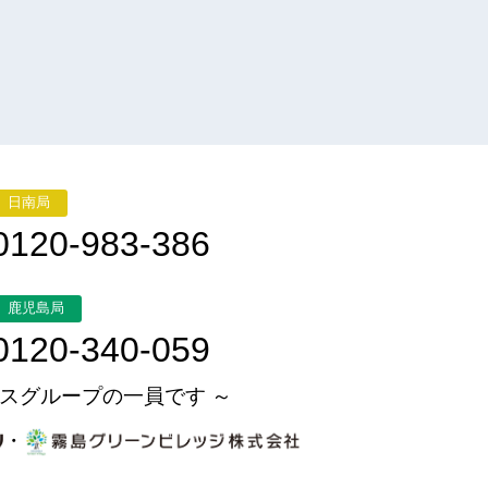
日南局
0120-983-386
鹿児島局
0120-340-059
スグループの一員です ～
・