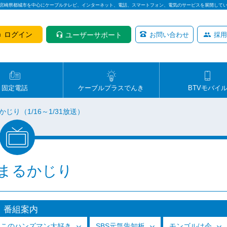
は宮崎県都城市を中心にケーブルテレビ、インターネット、電話、スマートフォン、電気のサービスを展開して
ログイン
ユーザーサポート
お問い合わせ
採用
固定電話
ケーブルプラスでんき
BTVモバイ
じり（1/16～1/31放送）
まるかじり
番組案内
っこのハンズマン大好き
SBS元気告知板
モンゴルは今