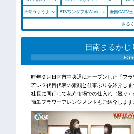
天然うまうま
BTVワンダフルWorld
全国CATV
さる
日南まるかじり（
Poste
昨年９月日南市中央通にオープンした「フラ
若い２代目代表の素顔と仕事ぶりを紹介しま
社長に同行して花卉市場での仕入れ（競り）
簡単フラワーアレンジメントもご紹介します