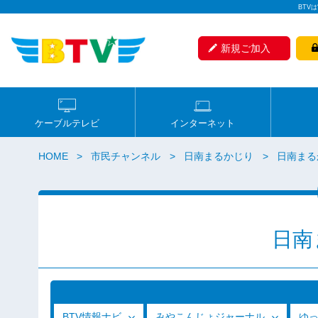
BTV
新規ご加入
ケーブルテレビ
インターネット
HOME
市民チャンネル
日南まるかじり
日南まるか
日南
BTV情報ナビ
みやこんじょジャーナル
ゆ