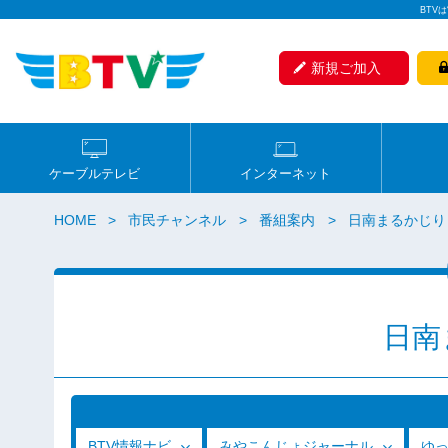
BTV
新規ご加入
ケーブルテレビ
インターネット
HOME
市民チャンネル
番組案内
日南まるかじり
日南
BTV情報ナビ
みやこんじょジャーナル
ゆ