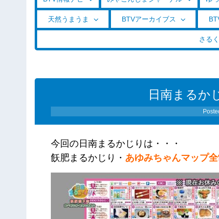
天然うまうま
BTVアーカイブス
BT
さる
日南まるかじり
Poste
今回の日南まるかじりは・・・
飫肥まるかじり・
あゆみちゃんマップ全