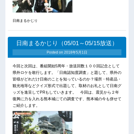
日南まるかじり
日南まるかじり（05/01～05/15放送）
Posted on
2018年5月1日
今回と次回は、番組開始5周年・放送回数１００回記念として
県外ロケを敢行します。「日南認知度調査」と題して、県外の
皆様がどれだけ日南のことを知っているのか？場所・特産品・
観光地等などクイズ形式で出題して、取材のお礼として日南グ
ッズを進呈してPRもしていきます。 今回は、震災から２年
復興に力を入れる熊本城にての調査です、熊本城の今も併せて
ご紹介します。