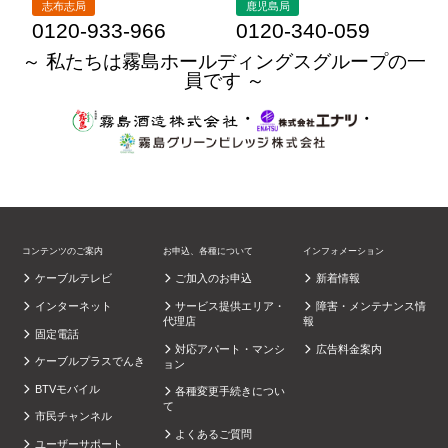
志布志局
鹿児島局
0120-933-966
0120-340-059
～ 私たちは霧島ホールディングスグループの一
員です ～
・
・
コンテンツのご案内
お申込、各種について
インフォメーション
ケーブルテレビ
ご加入のお申込
新着情報
インターネット
サービス提供エリア・
障害・メンテナンス情
代理店
報
固定電話
対応アパート・マンシ
広告料金案内
ケーブルプラスでんき
ョン
BTVモバイル
各種変更手続きについ
て
市民チャンネル
よくあるご質問
ユーザーサポート