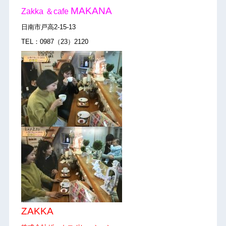
MAKANA
Zakka ＆cafe
日南市戸高2-15-13
TEL：0987（23）2120
ZAKKA