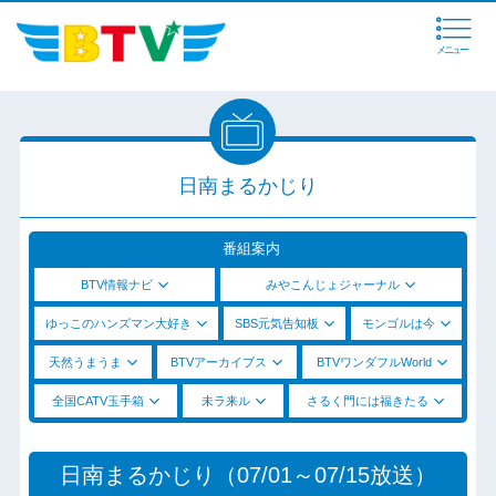
メニュー
日南まるかじり
番組案内
BTV情報ナビ
みやこんじょジャーナル
ゆっこのハンズマン大好き
SBS元気告知板
モンゴルは今
天然うまうま
BTVアーカイブス
BTVワンダフルWorld
全国CATV玉手箱
未ラ来ル
さるく門には福きたる
日南まるかじり（07/01～07/15放送）