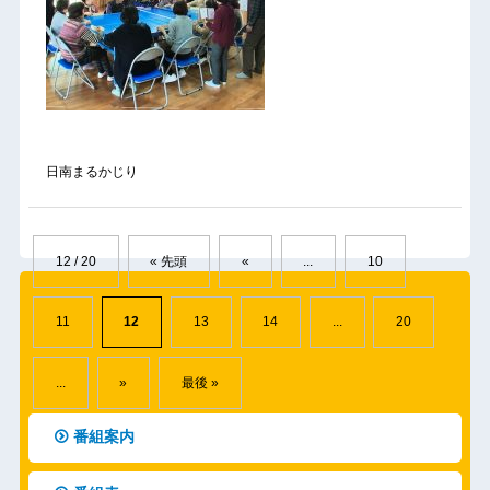
日南まるかじり
12 / 20
« 先頭
«
...
10
11
12
13
14
...
20
...
»
最後 »
番組案内