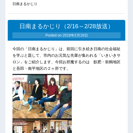
日南まるかじり
日南まるかじり（2/16～2/28放送）
Posted on
2018年2月16日
今回の「日南まるかじり」は、前回に引き続き日南の社会福祉
を学ぶと題して、市内のお元気な先輩が集われる「いきいきサ
ロン」をご紹介します、今回お邪魔するのは 飫肥・前鶴地区
と吾田・南平地区の２ヶ所です。