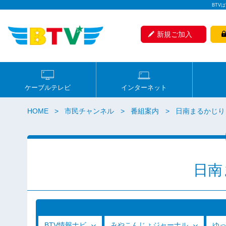
BTV
新規ご加入
ケーブルテレビ
インターネット
HOME
市民チャンネル
番組案内
日南まるかじり
日南
BTV情報ナビ
みやこんじょジャーナル
ゆ