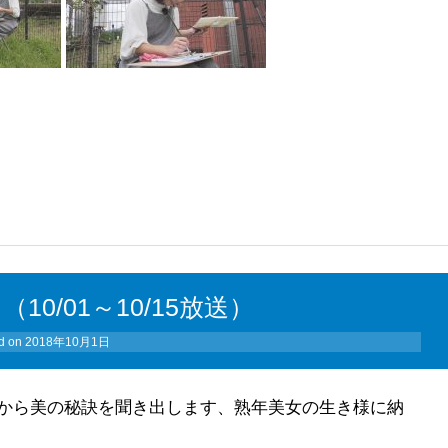
0/01～10/15放送）
d on
2018年10月1日
から美の秘訣を聞き出します、熟年美女の生き様に納