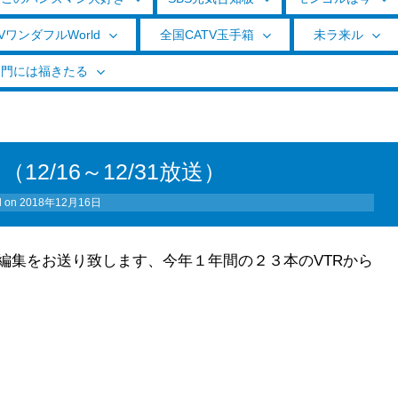
VワンダフルWorld
全国CATV玉手箱
未ラ来ル
く門には福きたる
2/16～12/31放送）
d on
2018年12月16日
編集をお送り致します、今年１年間の２３本のVTRから