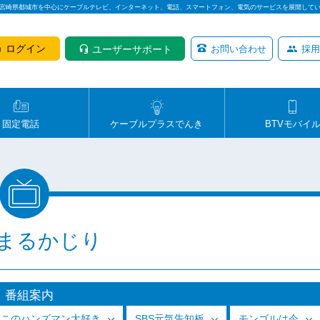
は宮崎県都城市を中心にケーブルテレビ、インターネット、電話、スマートフォン、電気のサービスを展開して
ログイン
ユーザーサポート
お問い合わせ
採用
固定電話
ケーブルプラスでんき
BTVモバイ
まるかじり
番組案内
っこのハンズマン大好き
SBS元気告知板
モンゴルは今