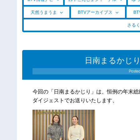
天然うまうま
BTVアーカイブス
BT
さる
日南まるかじり（1
Poste
今回の「日南まるかじり」は、恒例の年末総
ダイジェストでお送りいたします、