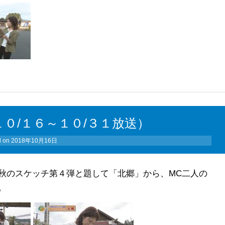
０/１６～１０/３１放送）
d on
2018年10月16日
秋のスケッチ第４弾と題して「北郷」から、MC二人の
。