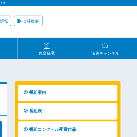
います。
情報
会社概要
ル
集合住宅
市民チャンネル
番組案内
番組表
番組コンクール受賞作品