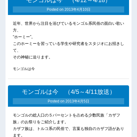
モンゴルは今 （4/12～4/18）
Posted on
2013年4月10日
近年、世界から注目を浴びているモンゴル系民俗の面白い歌い
方、
“ホーミー”。
このホーミーを習っている学生や研究者をスタジオにお招きし
て、
その神秘に迫ります。
モンゴルは今
モンゴルは今 （4/5～4/11放送）
Posted on
2013年4月5日
モンゴルの総人口の５パーセントを占める少数民族「カザフ
族」のお祭りをご紹介します。
カザフ族は、トルコ系の民俗で、言葉も独自のカザフ語があり
ます。