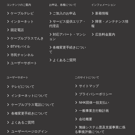
コンテンツのご案内
お申込、各種について
インフォメーション
ケーブルテレビ
ご加入のお申込
新着情報
インターネット
サービス提供エリア・
障害・メンテナンス情
代理店
報
固定電話
対応アパート・マンシ
広告料金案内
ケーブルプラスでんき
ョン
BTVモバイル
各種変更手続きについ
て
市民チャンネル
よくあるご質問
ユーザーサポート
ユーザーサポート
このサイトについて
サイトマップ
テレビについて
プライバシーポリシー
インターネットについて
NHK団体一括支払い
ケーブルプラス電話について
一般事業主行動計画
各種変更手続きについて
会社概要
よくあるご質問
無線システム普及支援事業に係
ユーザーページログイン
る事後評価について