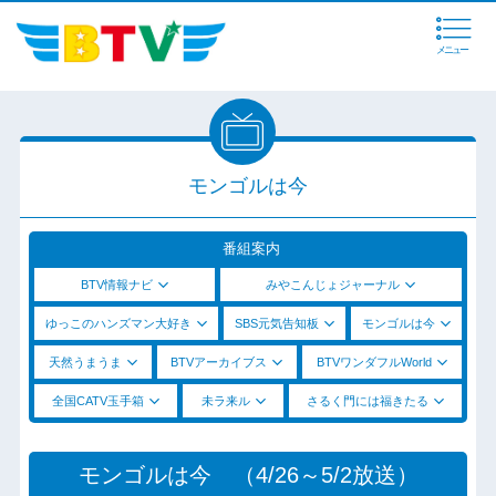
メニュー
モンゴルは今
番組案内
BTV情報ナビ
みやこんじょジャーナル
ゆっこのハンズマン大好き
SBS元気告知板
モンゴルは今
天然うまうま
BTVアーカイブス
BTVワンダフルWorld
全国CATV玉手箱
未ラ来ル
さるく門には福きたる
モンゴルは今 （4/26～5/2放送）