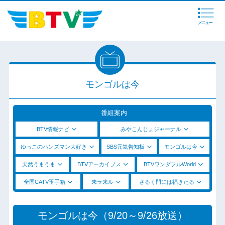
メニュー
モンゴルは今
番組案内
BTV情報ナビ
みやこんじょジャーナル
ゆっこのハンズマン大好き
SBS元気告知板
モンゴルは今
天然うまうま
BTVアーカイブス
BTVワンダフルWorld
全国CATV玉手箱
未ラ来ル
さるく門には福きたる
モンゴルは今（9/20～9/26放送）