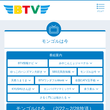
メニュー
モンゴルは今
番組案内
BTV情報ナビ
みやこんじょジャーナル
ゆっこのハンズマン大好き
SBS元気告知板
モンゴルは今
天然うまうま
BTVワンダフルWorld
全国CATV玉手箱
KYUSHUさんぽ
カンパイ!!ツマミッケ!!
未ラ来ル
さるく門には福きたる
モンゴルは今 （2/22～2/28放送）