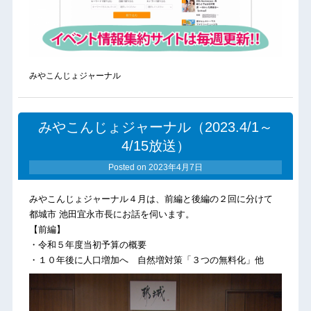
みやこんじょジャーナル
みやこんじょジャーナル（2023.4/1～
4/15放送）
Posted on
2023年4月7日
みやこんじょジャーナル４月は、前編と後編の２回に分けて
都城市 池田宜永市長にお話を伺います。
【前編】
・令和５年度当初予算の概要
・１０年後に人口増加へ 自然増対策「３つの無料化」他