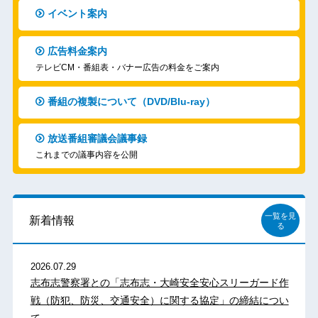
イベント案内
広告料金案内
テレビCM・番組表・バナー広告の料金をご案内
番組の複製について（DVD/Blu-ray）
放送番組審議会議事録
これまでの議事内容を公開
一覧を見
新着情報
る
2026.07.29
志布志警察署との「志布志・大崎安全安心スリーガード作
戦（防犯、防災、交通安全）に関する協定」の締結につい
て