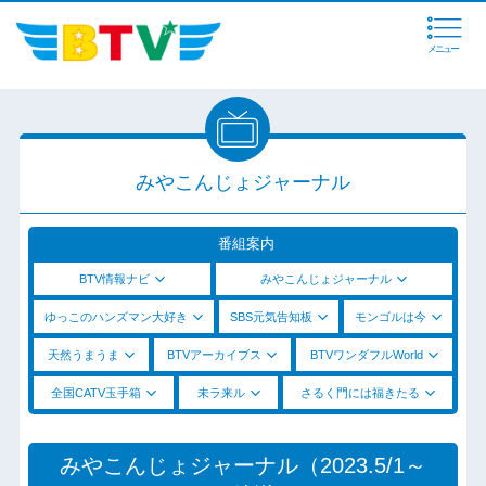
メニュー
みやこんじょジャーナル
番組案内
BTV情報ナビ
みやこんじょジャーナル
ゆっこのハンズマン大好き
SBS元気告知板
モンゴルは今
天然うまうま
BTVアーカイブス
BTVワンダフルWorld
全国CATV玉手箱
未ラ来ル
さるく門には福きたる
みやこんじょジャーナル（2023.5/1～