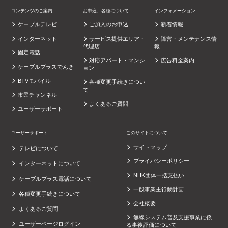
コンテンツのご案内
お申込、各種について
インフォメーション
ケーブルテレビ
ご加入のお申込
新着情報
インターネット
サービス提供エリア・
障害・メンテナンス情
代理店
報
固定電話
対応アパート・マンシ
広告料金案内
ケーブルプラスでんき
ョン
BTVモバイル
各種変更手続きについ
て
市民チャンネル
よくあるご質問
ユーザーサポート
ユーザーサポート
このサイトについて
サイトマップ
テレビについて
プライバシーポリシー
インターネットについて
NHK団体一括支払い
ケーブルプラス電話について
一般事業主行動計画
各種変更手続きについて
会社概要
よくあるご質問
無線システム普及支援事業に係
ユーザーページログイン
る事後評価について