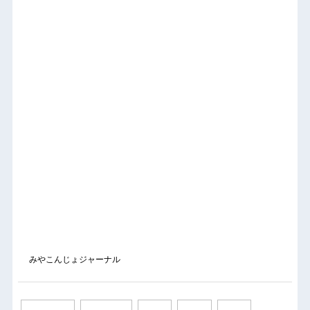
みやこんじょジャーナル
11 / 43
« 先頭
«
...
9