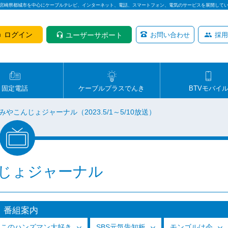
は宮崎県都城市を中心にケーブルテレビ、インターネット、電話、スマートフォン、電気のサービスを展開して
ログイン
ユーザーサポート
お問い合わせ
採用
固定電話
ケーブルプラスでんき
BTVモバイ
みやこんじょジャーナル（2023.5/1～5/10放送）
じょジャーナル
番組案内
っこのハンズマン大好き
SBS元気告知板
モンゴルは今