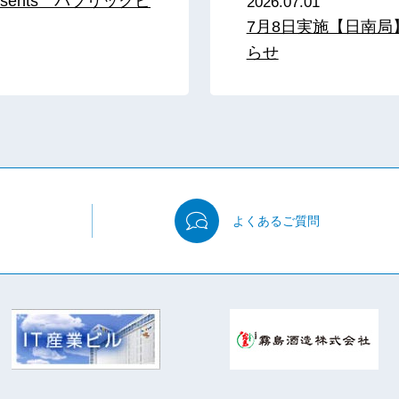
sents パブリックビ
2026.07.01
7月8日実施【日南
らせ
よくある
ご質問