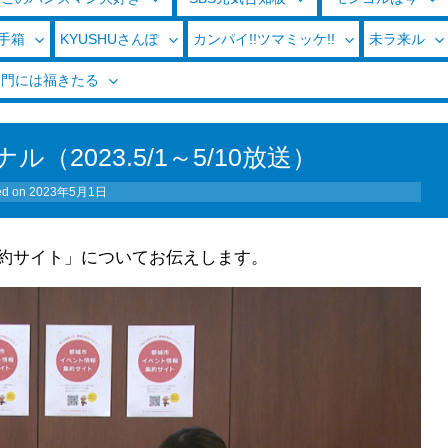
玉手箱
KYUSHUさんぽ
カンパイ!!ツマミッケ!!
未ラ来ル
く門には福きたる
2023.5/1～5/10放送）
ed on
2023年5月1日
約サイト」についてお伝えします。