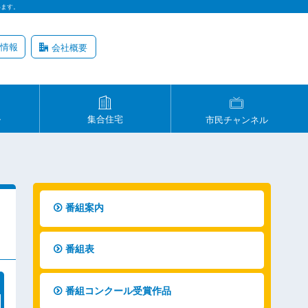
います。
情報
会社概要
ル
集合住宅
市民チャンネル
番組案内
番組表
番組コンクール受賞作品