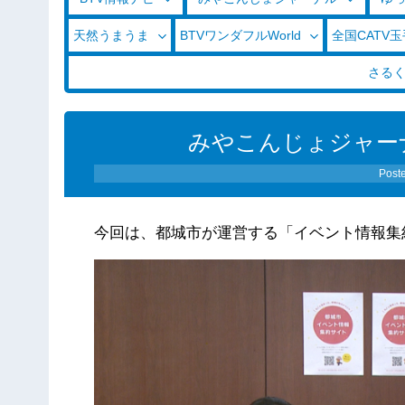
天然うまうま
BTVワンダフルWorld
全国CATV
さる
みやこんじょジャーナル（
Post
今回は、都城市が運営する「イベント情報集