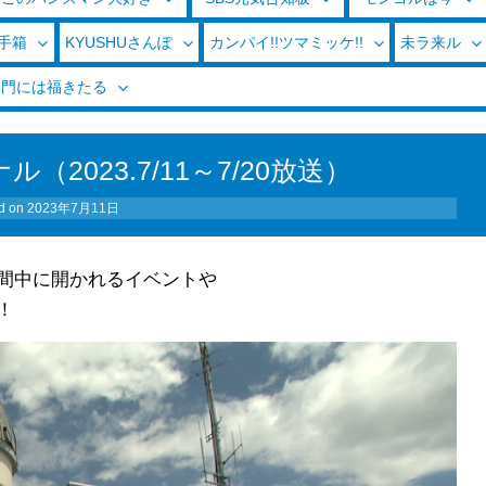
玉手箱
KYUSHUさんぽ
カンパイ!!ツマミッケ!!
未ラ来ル
く門には福きたる
2023.7/11～7/20放送）
d on
2023年7月11日
間中に開かれるイベントや
！