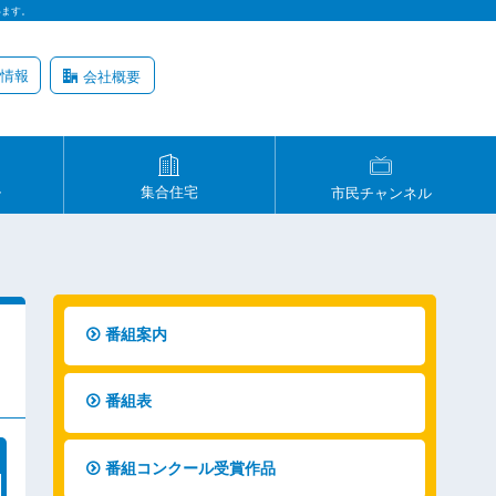
います。
情報
会社概要
ル
集合住宅
市民チャンネル
番組案内
番組表
番組コンクール受賞作品