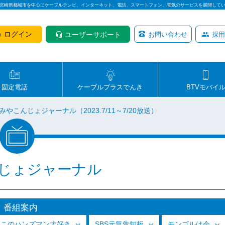
は宮崎県都城市を中心にケーブルテレビ、インターネット、電話、スマートフォン、電気のサービスを展開して
ログイン
ユーザーサポート
お問い合わせ
採用
固定電話
ケーブルプラスでんき
BTVモバイ
みやこんじょジャーナル（2023.7/11～7/20放送）
じょジャーナル
番組案内
っこのハンズマン大好き
SBS元気告知板
モンゴルは今