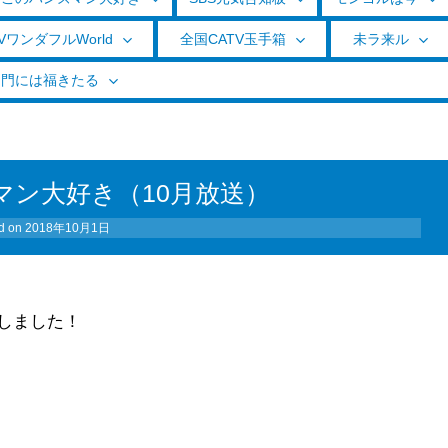
VワンダフルWorld
全国CATV玉手箱
未ラ来ル
く門には福きたる
マン大好き（10月放送）
d on
2018年10月1日
しました！