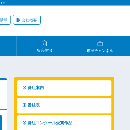
います。
情報
会社概要
ル
集合住宅
市民チャンネル
番組案内
番組表
番組コンクール受賞作品