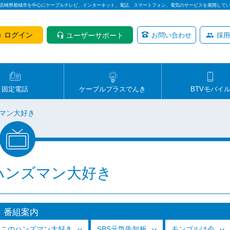
は宮崎県都城市を中心にケーブルテレビ、インターネット、電話、スマートフォン、電気のサービスを展開して
ログイン
ユーザーサポート
お問い合わせ
採用
固定電話
ケーブルプラスでんき
BTVモバイ
マン大好き
ハンズマン大好き
番組案内
っこのハンズマン大好き
SBS元気告知板
モンゴルは今