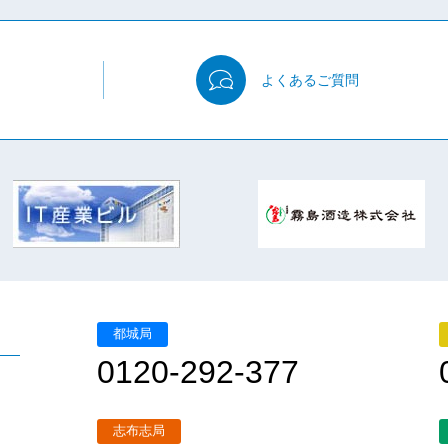
よくある
ご質問
都城局
0120-292-377
志布志局