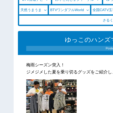
天然うまうま
BTVワンダフルWorld
全国CATV
さる
ゆっこのハンズ
Post
梅雨シーズン突入！
ジメジメした夏を乗り切るグッズをご紹介し