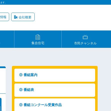
います。
情報
会社概要
ル
集合住宅
市民チャンネル
番組案内
番組表
番組コンクール受賞作品