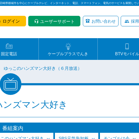
は宮崎県都城市を中心にケーブルテレビ、インターネット、電話、スマートフォン、電気のサービスを展開して
ログイン
ユーザーサポート
お問い合わせ
採用
固定電話
ケーブルプラスでんき
BTVモバイ
ゆっこのハンズマン大好き（６月放送）
ハンズマン大好き
番組案内
っこのハンズマン大好き
SBS元気告知板
モンゴルは今