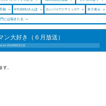
玉手箱
KYUSHUさんぽ
カンパイ!!ツマミッケ!!
未ラ来ル
く門には福きたる
マン大好き（６月放送）
ed on
2018年6月1日
ます。