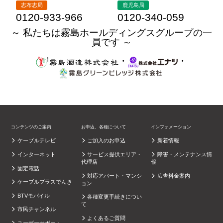
志布志局
鹿児島局
0120-933-966
0120-340-059
～ 私たちは霧島ホールディングスグループの一
員です ～
・
・
コンテンツのご案内
お申込、各種について
インフォメーション
ケーブルテレビ
ご加入のお申込
新着情報
インターネット
サービス提供エリア・
障害・メンテナンス情
代理店
報
固定電話
対応アパート・マンシ
広告料金案内
ケーブルプラスでんき
ョン
BTVモバイル
各種変更手続きについ
て
市民チャンネル
よくあるご質問