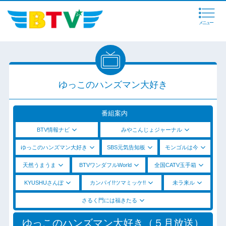
メニュー
ゆっこのハンズマン大好き
番組案内
BTV情報ナビ
みやこんじょジャーナル
ゆっこのハンズマン大好き
SBS元気告知板
モンゴルは今
天然うまうま
BTVワンダフルWorld
全国CATV玉手箱
KYUSHUさんぽ
カンパイ!!ツマミッケ!!
未ラ来ル
さるく門には福きたる
ゆっこのハンズマン大好き（５月放送）