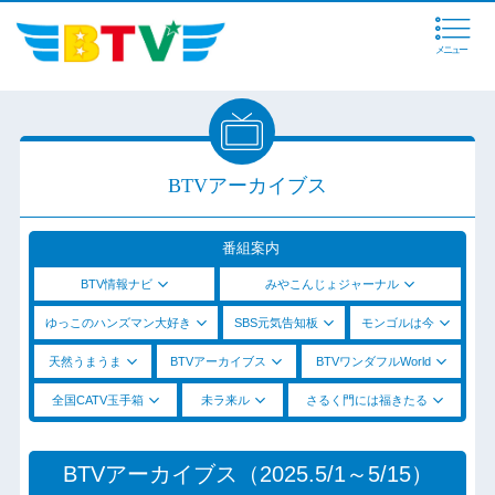
メニュー
BTVアーカイブス
番組案内
BTV情報ナビ
みやこんじょジャーナル
ゆっこのハンズマン大好き
SBS元気告知板
モンゴルは今
天然うまうま
BTVアーカイブス
BTVワンダフルWorld
全国CATV玉手箱
未ラ来ル
さるく門には福きたる
BTVアーカイブス（2025.5/1～5/15）