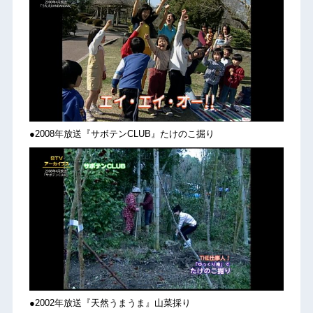
●2008年放送『サボテンCLUB』たけのこ掘り
●2002年放送『天然うまうま』山菜採り