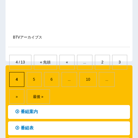
BTVアーカイブス
4 / 13
« 先頭
«
...
2
3
4
5
6
...
10
...
»
最後 »
番組案内
番組表