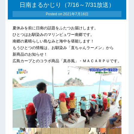
日南まるかじり（7/16～7/31放送）
Posted on
2021年7月16日
夏休みを前に日南の話題をふたつお届けします。
ひとつはお馴染みのマリンビュワー南郷です。
南郷の素晴らしい島なみと海中を堪能します！
もうひとつの情報は、お馴染み「直ちゃんラーメン」から
新商品のお知らせ！
広島カープとのコラボ商品「真赤風」・ＭＡＣＡＲＰＵです。