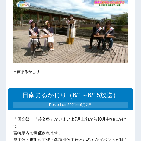
日南まるかじり
日南まるかじり（6/1～6/15放送）
Posted on
2021年6月2日
「国文祭」「芸文祭」がいよいよ7月上旬から10月中旬にかけ
て
宮崎県内で開催されます。
県主催・市町村主催・各種団体主催といろんなイベントが目白