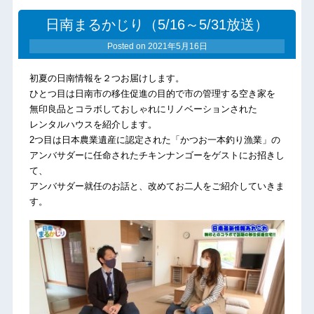
日南まるかじり（5/16～5/31放送）
Posted on
2021年5月16日
初夏の日南情報を２つお届けします。
ひとつ目は日南市の移住促進の目的で市の管理する空き家を
無印良品とコラボして
おしゃれにリノベーションされた
レンタルハウスを紹介します。
2つ目は日本農業
遺産に認定された「かつお一本釣り漁業」の
アンバサダーに任命されたチキンナンゴーをゲストにお招きし
て、
アンバサダー就任のお話と、改めてお二人をご紹介していきま
す。