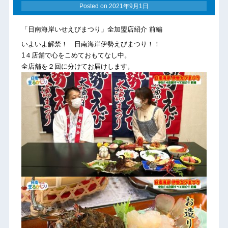
Posted on
2021年9月1日
「日南海岸いせえびまつり」全加盟店紹介 前編
いよいよ解禁！ 日南海岸伊勢えびまつり！！
1４店舗で心をこめておもてなし中。
全店舗を２回に分けてお届けします。