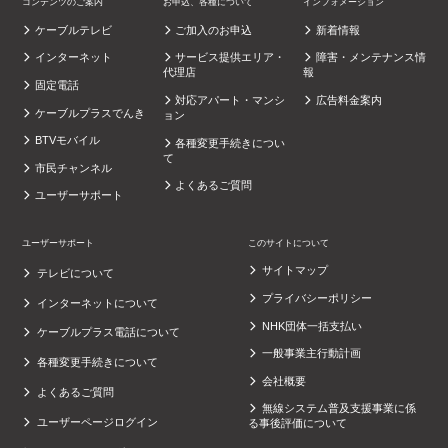
コンテンツのご案内
お申込、各種について
インフォメーション
ケーブルテレビ
ご加入のお申込
新着情報
インターネット
サービス提供エリア・
障害・メンテナンス情
代理店
報
固定電話
対応アパート・マンシ
広告料金案内
ケーブルプラスでんき
ョン
BTVモバイル
各種変更手続きについ
て
市民チャンネル
よくあるご質問
ユーザーサポート
ユーザーサポート
このサイトについて
サイトマップ
テレビについて
プライバシーポリシー
インターネットについて
NHK団体一括支払い
ケーブルプラス電話について
一般事業主行動計画
各種変更手続きについて
会社概要
よくあるご質問
無線システム普及支援事業に係
ユーザーページログイン
る事後評価について