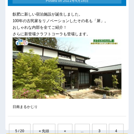
Posted on
2021年4月16日
飫肥に新しい宿泊施設が誕生しました。
100年の古民家をリノベーションしたその名も「犀」。
おしゃれな
内部を全てご紹介！
さらに新登場クラフトコーラも登場します。
日南まるかじり
5 / 20
« 先頭
«
...
3
4