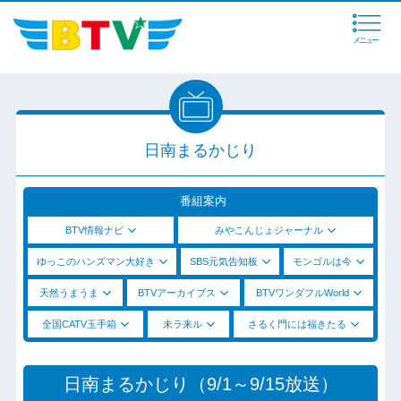
メニュー
日南まるかじり
番組案内
BTV情報ナビ
みやこんじょジャーナル
ゆっこのハンズマン大好き
SBS元気告知板
モンゴルは今
天然うまうま
BTVアーカイブス
BTVワンダフルWorld
全国CATV玉手箱
未ラ来ル
さるく門には福きたる
日南まるかじり（9/1～9/15放送）