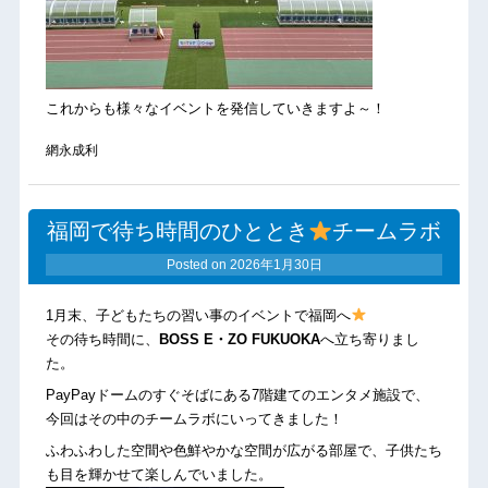
これからも様々なイベントを発信していきますよ～！
網永成利
福岡で待ち時間のひととき
チームラボ
Posted on
2026年1月30日
1月末、子どもたちの習い事のイベントで福岡へ
その待ち時間に、
BOSS E・ZO FUKUOKA
へ立ち寄りまし
た。
PayPayドームのすぐそばにある7階建てのエンタメ施設で、
今回はその中のチームラボにいってきました！
ふわふわした空間や色鮮やかな空間が広がる部屋で、子供たち
も目を輝かせて楽しんでいました。