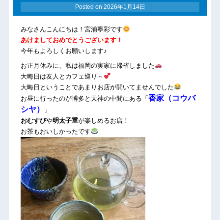
Posted on
2026年1月14日
みなさんこんにちは！宮浦寧彩です
あけましておめでとうございます！
今年もよろしくお願いします♪
お正月休みに、私は福岡の実家に帰省しました
大晦日は友人とカフェ巡り～
大晦日ということであまりお店が開いてませんでした
香家（コウバ
お昼に行ったのが博多と天神の中間にある「
シヤ）
」
おむすび
や
明太子重
が楽しめるお店！
お茶もおいしかったです