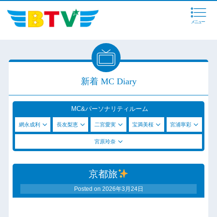
メニュー
新着 MC Diary
MC&パーソナリティルーム
網永成利
長友梨恵
二宮愛実
宝満美桜
宮浦寧彩
宮原玲奈
京都旅
Posted on
2026年3月24日